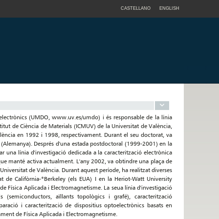
CASTELLANO
ENGLISH
ptoelectrònics (UMDO, www.uv.es/umdo) i és responsable de la línia
itut de Ciència de Materials (ICMUV) de la Universitat de València,
València en 1992 i 1998, respectivament. Durant el seu doctorat, va
lín (Alemanya). Després d'una estada postdoctoral (1999-2001) en la
 una línia d'investigació dedicada a la caracterització electrònica
 que manté activa actualment. L'any 2002, va obtindre una plaça de
 Universitat de València. Durant aquest període, ha realitzat diverses
at de Califòrnia-*Berkeley (els EUA) I en la Heriot-Watt University
de Física Aplicada i Electromagnetisme. La seua línia d'investigació
 (semiconductors, aïllants topològics i grafé), caracterització
aració i caracterització de dispositius optoelectrònics basats en
ament de Física Aplicada i Electromagnetisme.