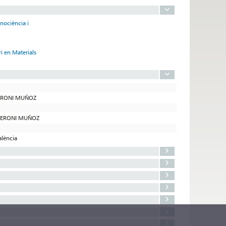
anociència i
i en Materials
 JERONI MUÑOZ
Ó JERONI MUÑOZ
alència