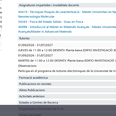
Asignatures impartides i modalitats docents
o.
44419 - Tècniques físiques de caracterització - Màster Universitari en N
te
Nanotecnologia Molecular
n)
34263 - Física del Estado Sólido - Grau en Física
56
I)
46988 - Introducció al Màster en Materials Avançats - Màster Universitar
Avançats/Master in Advanced Materials
Tutories
01/09/2026 - 31/07/2027
JUEVES de 11:00 a 12:00 DESPATX Planta baixa EDIFICI INVESTIGACIÓ
01/09/2026 - 31/07/2027
MARTES de 11:00 a 12:00 DESPATX Planta baixa EDIFICI INVESTIGACI
Observacions
Participa en el programa de tutories electròniques de la Universitat de V
Formació acadèmica
Publicacions en revistes
Altres Publicacions
Activitats anteriors
Estades a Centres de Recerca
Organització d'activitats de R+D
Línies d'activitat