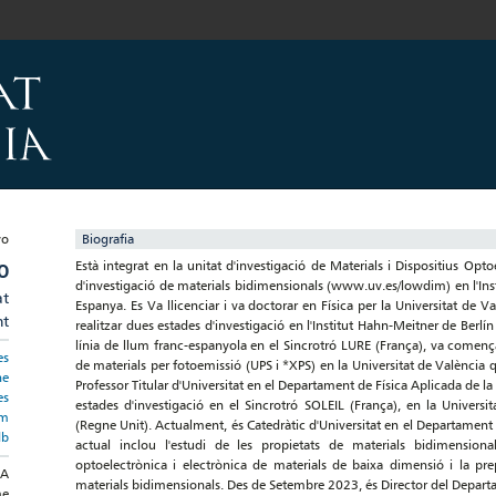
Biografia
Està integrat en la unitat d'investigació de Materials i Dispositius O
O
d'investigació de materials bidimensionals (www.uv.es/lowdim) en l'Inst
at
Espanya. Es Va llicenciar i va doctorar en Física per la Universitat de 
nt
realitzar dues estades d'investigació en l'Institut Hahn-Meitner de Ber
línia de llum franc-espanyola en el Sincrotró LURE (França), va començar
es
de materials per fotoemissió (UPS i *XPS) en la Universitat de València
he
Professor Titular d'Universitat en el Departament de Física Aplicada de la
es
estades d'investigació en el Sincrotró SOLEIL (França), en la Universit
im
(Regne Unit). Actualment, és Catedràtic d'Universitat en el Departament 
db
actual inclou l'estudi de les propietats de materials bidimensionals
optoelectrònica i electrònica de materials de baixa dimensió i la prep
DA
materials bidimensionals. Des de Setembre 2023, és Director del Depart
me