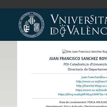
JUAN FRANCISCO SANCHEZ ROY
PDI-Catedratic/a d'Universit
Director/a de Departame
juan.f.sanchez@uv.
http://www.uv.es/jfsanc
http://jfsanche.blogs.uv.
https://www.uv.es/lowd
https://blinq.me/kqWFAkzyC9HR?bs=
Àrea de coneixement: FÍSICA APLICA
Departament: Física Aplicada i Electromagnetis