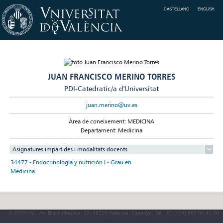
CASTELLANO
ENGLISH
JUAN FRANCISCO MERINO TORRES
PDI-Catedratic/a d'Universitat
juan.merino@uv.es
Àrea de coneixement: MEDICINA
Departament: Medicina
Asignatures impartides i modalitats docents
34477 - Endocrinología y nutrición I - Grau en
Medicina
© 2026 UV. - Av. Blasco Ibáñez, 13. 46010 València. Espanya. Tel. UV: (+34) 963 86 41 00