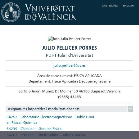
CASTELLANO
ENGLISH
JULIO PELLICER PORRES
PDI-Titular d'Universitat
julio.pellicer@uv.es
Àrea de coneixement: FÍSICA APLICADA
Departament: Física Aplicada i Electromagnetisme
Edificio Jeroni Muñoz Dr. Moliner 50 46100 Burjassot Valencia
(9635) 43433
Asignatures impartides i modalitats docents
34252 - Laboratorio Electromagnetismo - Doble Grau
en Física i Química
34239 - Cálculo II - Grau en Física
34263 - Física del Estado Sólido - Doble Grau en