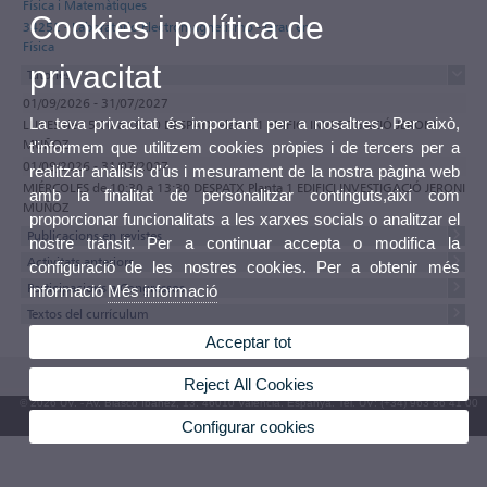
Física i Matemàtiques
Cookies i política de
34252 - Laboratorio Electromagnetismo - Grau en
Física
privacitat
Tutories
01/09/2026 - 31/07/2027
La teva privacitat és important per a nosaltres. Per això,
LUNES de 15:00 a 18:00 DESPATX Planta 1 EDIFICI INVESTIGACIÓ JERONI
MUÑOZ
t'informem que utilitzem cookies pròpies i de tercers per a
01/09/2026 - 31/07/2027
realitzar anàlisis d'ús i mesurament de la nostra pàgina web
MIÉRCOLES de 10:30 a 13:30 DESPATX Planta 1 EDIFICI INVESTIGACIÓ JERONI
amb la finalitat de personalitzar continguts,així com
MUÑOZ
proporcionar funcionalitats a les xarxes socials o analitzar el
Publicacions en revistes
nostre trànsit. Per a continuar accepta o modifica la
Activitats anteriors
configuració de les nostres cookies. Per a obtenir més
Participacions a Congressos
informació
Més informació
Textos del currículum
Acceptar tot
Reject All Cookies
© 2026 UV. - Av. Blasco Ibáñez, 13. 46010 València. Espanya. Tel. UV: (+34) 963 86 41 00
Configurar cookies
Bústia UV