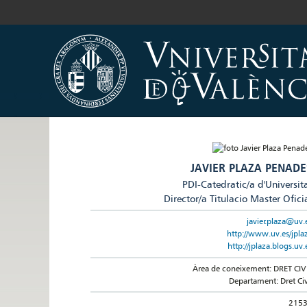
JAVIER PLAZA PENADE
PDI-Catedratic/a d'Universit
Director/a Titulacio Master Ofici
javier.plaza@uv.
http://www.uv.es/jpla
http://jplaza.blogs.uv.
Àrea de coneixement: DRET CIV
Departament: Dret Civ
215