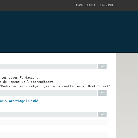
CASTELLANO
ENGLISH
les seues Fundacions.

 de Foment De l'emprendiment.

"Mediació, arbitratge i gestió de conflictes en Dret Privat".
ció, Arbitratge i Gestió