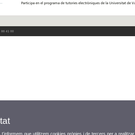
Participa en el programa de tutories electròniques de la Universitat de V
3 86 41 00
tat
, t'informem que utilitzem cookies pròpies i de tercers per a realitzar