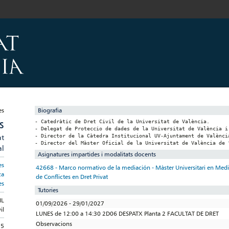
Biografia
- Catedràtic de Dret Civil de la Universitat de València.

S
- Delegat de Proteccio de dades de la Universitat de València i 
at
- Director de la Càtedra Institucional UV-Ajuntament de València
- Director del Màster Oficial de la Universitat de València de 
al
Asignatures impartides i modalitats docents
es
42668 - Marco normativo de la mediación - Màster Universitari en Media
za
de Conflictes en Dret Privat
es
Tutories
IL
01/09/2026 - 29/01/2027
il
LUNES de 12:00 a 14:30 2D06 DESPATX Planta 2 FACULTAT DE DRET
Observacions
35