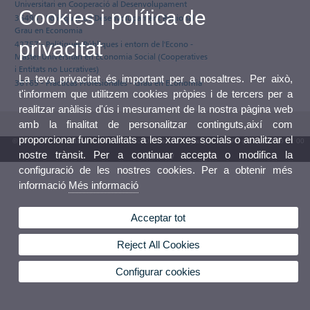
Universitari en Cooperació al Desenvolupament
Cookies i política de
36493 - Polítiques de Desenvolupament Regional i -
Grau en Economia
privacitat
42757 - Polítiques Públiques i entorn de l'Econo -
Màster Universitari en Economia Social (Cooperatives
i Entitats no Lucratives)
La teva privacitat és important per a nosaltres. Per això,
36165 - Prácticas Profesionales - Grau en Economia
t'informem que utilitzem cookies pròpies i de tercers per a
realitzar anàlisis d'ús i mesurament de la nostra pàgina web
amb la finalitat de personalitzar continguts,així com
proporcionar funcionalitats a les xarxes socials o analitzar el
© 2026 UV. - Av. Blasco Ibáñez, 13. 46010 València. Espanya. Tel. UV: (+34) 963 86 41 00
nostre trànsit. Per a continuar accepta o modifica la
Bústia UV
configuració de les nostres cookies. Per a obtenir més
informació
Més informació
Acceptar tot
Reject All Cookies
Configurar cookies