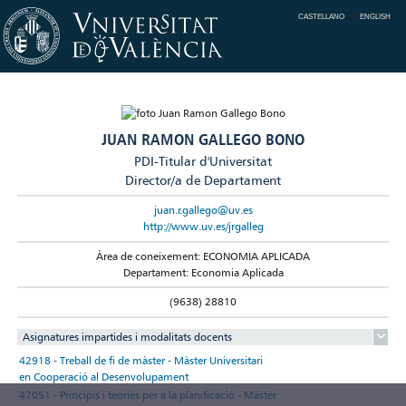
CASTELLANO
ENGLISH
JUAN RAMON GALLEGO BONO
PDI-Titular d'Universitat
Director/a de Departament
juan.r.gallego@uv.es
http://www.uv.es/jrgalleg
Àrea de coneixement: ECONOMIA APLICADA
Departament: Economia Aplicada
(9638) 28810
Asignatures impartides i modalitats docents
42918 - Treball de fi de màster - Màster Universitari
en Cooperació al Desenvolupament
47051 - Principis i teories per a la planificació - Màster