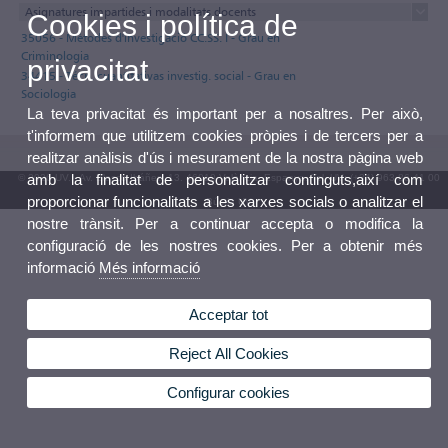
Asignatures impartides i modalitats docents
Cookies i política de
35056 - Mètodes d'investigació CC.SS. I - Grau en
Criminologia
privacitat
34415 - Técn. cuantitativas investig. social - Grau en
Sociologia
La teva privacitat és important per a nosaltres. Per això,
t'informem que utilitzem cookies pròpies i de tercers per a
realitzar anàlisis d'ús i mesurament de la nostra pàgina web
amb la finalitat de personalitzar continguts,així com
© 2026 UV. - Av. Blasco Ibáñez, 13. 46010 València. Espanya. Tel. UV: (+34) 963 86 41 00
proporcionar funcionalitats a les xarxes socials o analitzar el
Bústia UV
nostre trànsit. Per a continuar accepta o modifica la
configuració de les nostres cookies. Per a obtenir més
informació
Més informació
Acceptar tot
Reject All Cookies
Configurar cookies