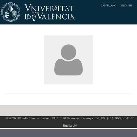
CASTELLANO
ENGLISH
© 2026 UV. - Av. Blasco Ibáñez, 13. 46010 València. Espanya. Tel. UV: (+34) 963 86 41 00
Bústia UV