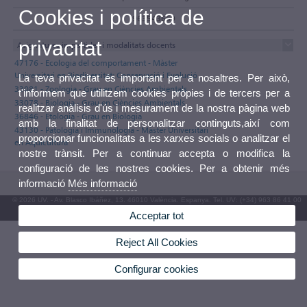
Cookies i política de
963543659
privacitat
Asignatures impartides i modalitats docents
47176 - Ecologia del comportament - Màster
Universitari en Biodiversitat: Conservació i Evolució
La teva privacitat és important per a nosaltres. Per això,
33081 - Zoologia - Grau en Ciències Ambientals
t'informem que utilitzem cookies pròpies i de tercers per a
33078 - Biologia - Grau en Ciències Ambientals
realitzar anàlisis d'ús i mesurament de la nostra pàgina web
36846 - Etologia - Grau en Biologia
amb la finalitat de personalitzar continguts,així com
43130 - Patologia i Immunologia - Màster Universitari
proporcionar funcionalitats a les xarxes socials o analitzar el
en Aqüicultura
nostre trànsit. Per a continuar accepta o modifica la
configuració de les nostres cookies. Per a obtenir més
informació
Més informació
© 2026 UV. - Av. Blasco Ibáñez, 13. 46010 València. Espanya. Tel. UV: (+34) 963 86 41 00
Acceptar tot
Bústia UV
Reject All Cookies
Configurar cookies