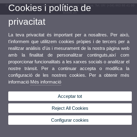
Cookies i política de
© 2026 UV. - Av. Blasco Ibáñez, 13. 46010 València. Espanya. Tel. UV: (+34) 963 86 41 00
Bústia UV
privacitat
La teva privacitat és important per a nosaltres. Per això,
t'informem que utilitzem cookies pròpies i de tercers per a
realitzar anàlisis d'ús i mesurament de la nostra pàgina web
amb la finalitat de personalitzar continguts,així com
proporcionar funcionalitats a les xarxes socials o analitzar el
nostre trànsit. Per a continuar accepta o modifica la
configuració de les nostres cookies. Per a obtenir més
informació
Més informació
Acceptar tot
Reject All Cookies
Configurar cookies