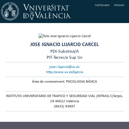
CASTELLANO
ENGLISH
JOSE IGNACIO LIJARCIO CARCEL
PDI-Substitut/A
PIT-Tecnic/a Sup Uv
jose.i.lijarcio@uv.es
http://www.uv.es/lijarcio
Àrea de coneixement: PSICOLOGIA BÀSICA
:
INSTITUTO UNIVERSITARIO DE TRAFICO Y SEGURIDAD VIAL (INTRAS) C/Serpis,
29 46022 Valencia
(9633) 93897