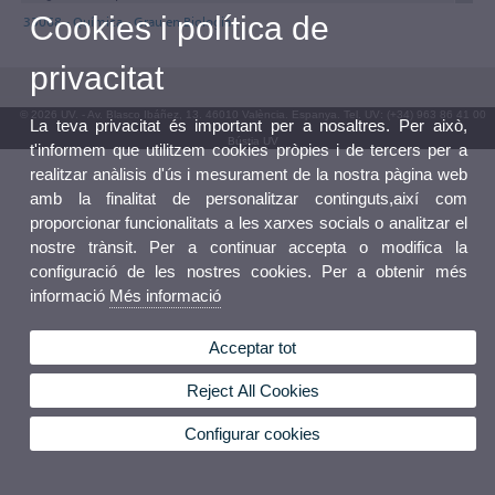
Cookies i política de
33068 - Química - Grau en Biologia
privacitat
© 2026 UV. - Av. Blasco Ibáñez, 13. 46010 València. Espanya. Tel. UV: (+34) 963 86 41 00
La teva privacitat és important per a nosaltres. Per això,
Bústia UV
t'informem que utilitzem cookies pròpies i de tercers per a
realitzar anàlisis d'ús i mesurament de la nostra pàgina web
amb la finalitat de personalitzar continguts,així com
proporcionar funcionalitats a les xarxes socials o analitzar el
nostre trànsit. Per a continuar accepta o modifica la
configuració de les nostres cookies. Per a obtenir més
informació
Més informació
Acceptar tot
Reject All Cookies
Configurar cookies