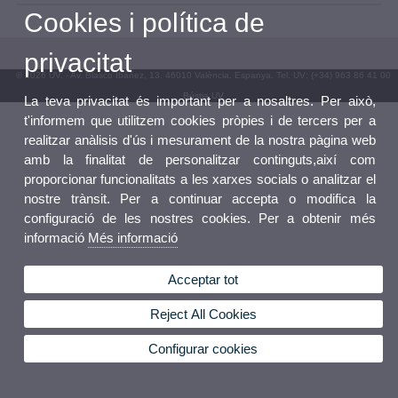
Cookies i política de
privacitat
© 2026 UV. - Av. Blasco Ibáñez, 13. 46010 València. Espanya. Tel. UV: (+34) 963 86 41 00
Bústia UV
La teva privacitat és important per a nosaltres. Per això,
t'informem que utilitzem cookies pròpies i de tercers per a
realitzar anàlisis d'ús i mesurament de la nostra pàgina web
amb la finalitat de personalitzar continguts,així com
proporcionar funcionalitats a les xarxes socials o analitzar el
nostre trànsit. Per a continuar accepta o modifica la
configuració de les nostres cookies. Per a obtenir més
informació
Més informació
Acceptar tot
Reject All Cookies
Configurar cookies