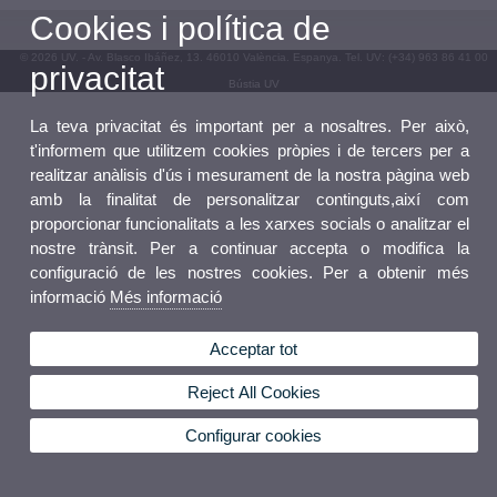
Cookies i política de
© 2026 UV. - Av. Blasco Ibáñez, 13. 46010 València. Espanya. Tel. UV: (+34) 963 86 41 00
privacitat
Bústia UV
La teva privacitat és important per a nosaltres. Per això,
t'informem que utilitzem cookies pròpies i de tercers per a
realitzar anàlisis d'ús i mesurament de la nostra pàgina web
amb la finalitat de personalitzar continguts,així com
proporcionar funcionalitats a les xarxes socials o analitzar el
nostre trànsit. Per a continuar accepta o modifica la
configuració de les nostres cookies. Per a obtenir més
informació
Més informació
Acceptar tot
Reject All Cookies
Configurar cookies