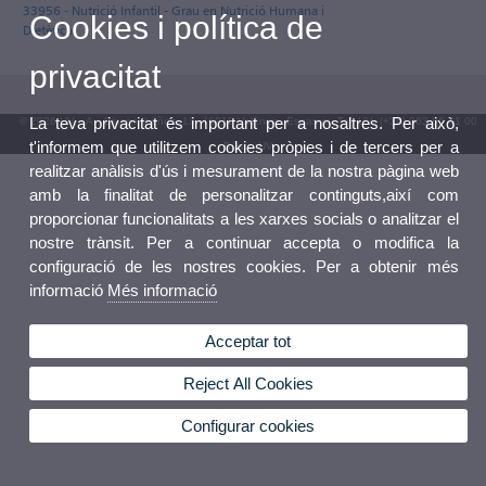
33956 - Nutrició Infantil - Grau en Nutrició Humana i
Cookies i política de
Dietètica
privacitat
La teva privacitat és important per a nosaltres. Per això,
© 2026 UV. - Av. Blasco Ibáñez, 13. 46010 València. Espanya. Tel. UV: (+34) 963 86 41 00
t'informem que utilitzem cookies pròpies i de tercers per a
Bústia UV
realitzar anàlisis d'ús i mesurament de la nostra pàgina web
amb la finalitat de personalitzar continguts,així com
proporcionar funcionalitats a les xarxes socials o analitzar el
nostre trànsit. Per a continuar accepta o modifica la
configuració de les nostres cookies. Per a obtenir més
informació
Més informació
Acceptar tot
Reject All Cookies
Configurar cookies