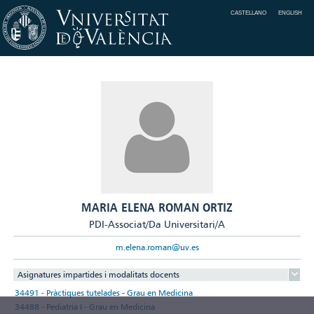
CASTELLANO
ENGLISH
MARIA ELENA ROMAN ORTIZ
PDI-Associat/Da Universitari/A
m.elena.roman@uv.es
Asignatures impartides i modalitats docents
34491 - Pràctiques tutelades - Grau en Medicina
34488 - Pediatría I - Grau en Medicina