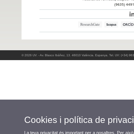
(9635) 449
© 2026 UV. - Av. Blasco Ibáñez, 13. 46010 València. Espanya. Tel. UV: (+34) 96
Cookies i política de privaci
La teva privacitat és important per a nosaltres. Per això