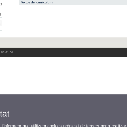
Textos del currículum
13
3 86 41 00
tat
, t'informem que utilitzem cookies pròpies i de tercers per a realitzar