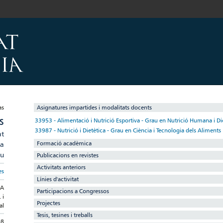
Asignatures impartides i modalitats docents
S
33953 - Alimentació i Nutrició Esportiva - Grau en Nutrició Humana i Di
33987 - Nutrició i Dietètica - Grau en Ciència i Tecnologia dels Aliments
at
Formació acadèmica
ca
au
Publicacions en revistes
Activitats anteriors
es
Línies d'activitat
IA
Participacions a Congressos
 i
Projectes
al
Tesis, tesines i treballs
08