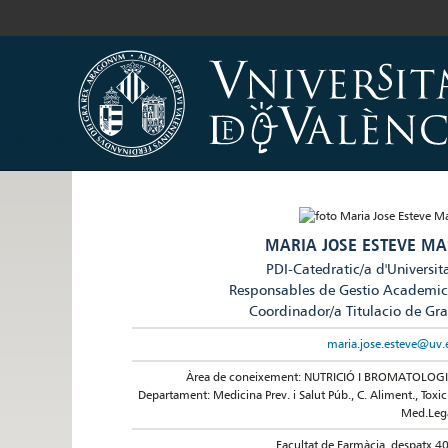
MARIA JOSE ESTEVE MA
PDI-Catedratic/a d'Universit
Responsables de Gestio Academi
Coordinador/a Titulacio de Gr
maria.jose.esteve@uv.
Àrea de coneixement: NUTRICIÓ I BROMATOLOG
Departament: Medicina Prev. i Salut Púb., C. Aliment., Toxic.
Med.Leg
Facultat de Farmàcia, despatx 4