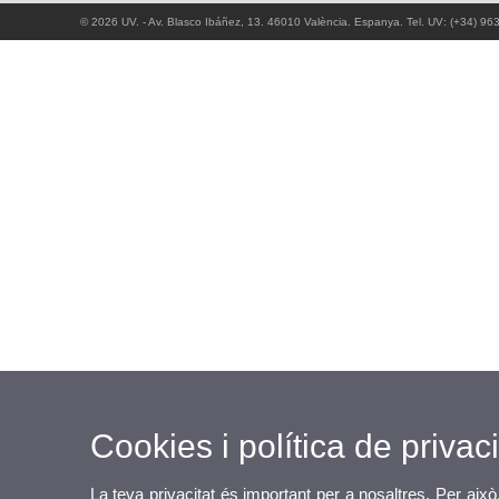
© 2026 UV. - Av. Blasco Ibáñez, 13. 46010 València. Espanya. Tel. UV: (+34) 96
Cookies i política de privaci
La teva privacitat és important per a nosaltres. Per això