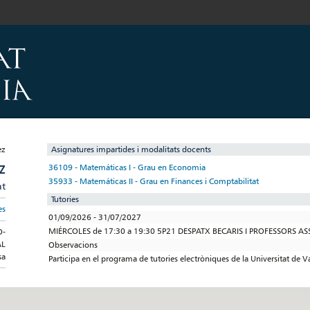
Asignatures impartides i modalitats docents
Z
36109 - Matemáticas I - Grau en Economia
35933 - Matemáticas II - Grau en Finances i Comptabilitat
at
Tutories
es
01/09/2026 - 31/07/2027
MIÉRCOLES de 17:30 a 19:30 5P21 DESPATX BECARIS I PROFESSORS A
O-
AL
Observacions
sa
Participa en el programa de tutories electròniques de la Universitat de V