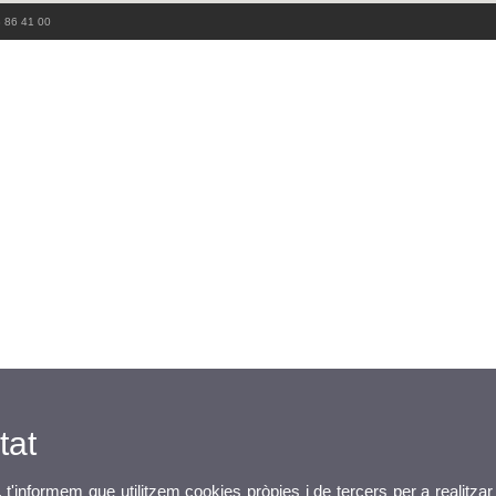
3 86 41 00
tat
, t'informem que utilitzem cookies pròpies i de tercers per a realitzar