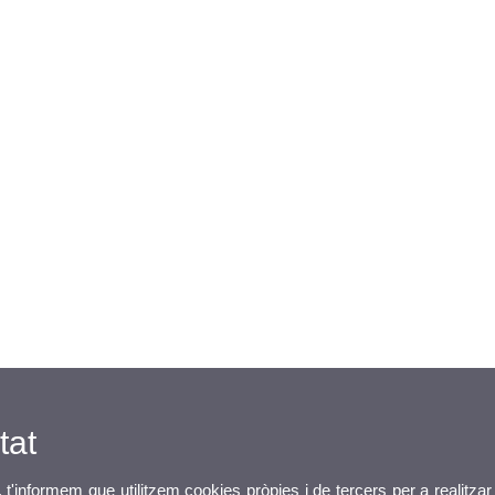
tat
, t'informem que utilitzem cookies pròpies i de tercers per a realitzar