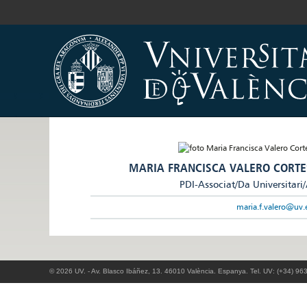
MARIA FRANCISCA VALERO CORTE
PDI-Associat/Da Universitari
maria.f.valero@uv.
© 2026 UV. - Av. Blasco Ibáñez, 13. 46010 València. Espanya. Tel. UV: (+34) 96