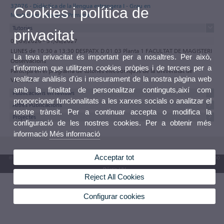
37076 - Didàctica de la llengua estrangera I - Grau en
Cookies i política de
Mestre/a en Educació Primària
Tutories
privacitat
01/09/2026 - 31/08/2027
LUNES de 10:30 a 13:30 DESPATX D.01.03 Planta 1 FACULTAT DE MAGISTERI
La teva privacitat és important per a nosaltres. Per això,
Observacions
t'informem que utilitzem cookies pròpies i de tercers per a
Participa en el programa de tutories electròniques de la Universitat de
realitzar anàlisis d'ús i mesurament de la nostra pàgina web
València
amb la finalitat de personalitzar continguts,així com
Publicacions en revistes
proporcionar funcionalitats a les xarxes socials o analitzar el
Altres Publicacions
nostre trànsit. Per a continuar accepta o modifica la
Projectes
configuració de les nostres cookies. Per a obtenir més
informació
Més informació
Acceptar tot
© 2026 UV. - Av. Blasco Ibáñez, 13. 46010 València. Espanya. Tel. UV: (+34) 963 86 41 00
Bústia UV
Reject All Cookies
Configurar cookies