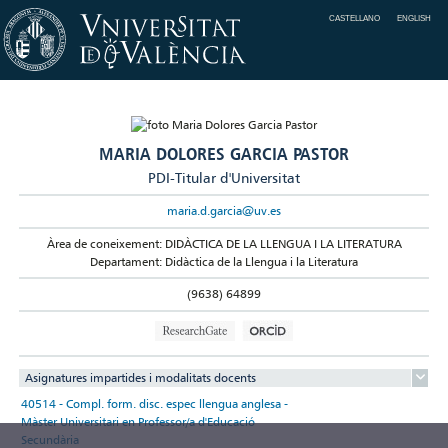
CASTELLANO
ENGLISH
MARIA DOLORES GARCIA PASTOR
PDI-Titular d'Universitat
maria.d.garcia@uv.es
Àrea de coneixement: DIDÀCTICA DE LA LLENGUA I LA LITERATURA
Departament: Didàctica de la Llengua i la Literatura
(9638) 64899
Asignatures impartides i modalitats docents
40514 - Compl. form. disc. espec llengua anglesa -
Màster Universitari en Professor/a d'Educació
Secundària