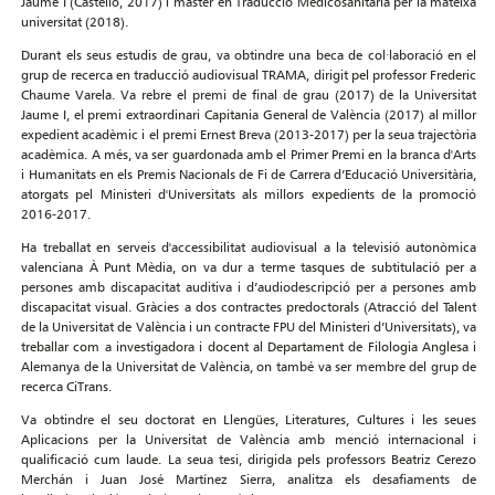
Jaume I (Castelló, 2017) i màster en Traducció Medicosanitària per la mateixa
universitat (2018).
Durant els seus estudis de grau, va obtindre una beca de col·laboració en el
grup de recerca en traducció audiovisual TRAMA, dirigit pel professor Frederic
Chaume Varela. Va rebre el premi de final de grau (2017) de la Universitat
Jaume I, el premi extraordinari Capitania General de València (2017) al millor
expedient acadèmic i el premi Ernest Breva (2013-2017) per la seua trajectòria
acadèmica. A més, va ser guardonada amb el Primer Premi en la branca d'Arts
i Humanitats en els Premis Nacionals de Fi de Carrera d’Educació Universitària,
atorgats pel Ministeri d'Universitats als millors expedients de la promoció
2016-2017.
Ha treballat en serveis d'accessibilitat audiovisual a la televisió autonòmica
valenciana À Punt Mèdia, on va dur a terme tasques de subtitulació per a
persones amb discapacitat auditiva i d’audiodescripció per a persones amb
discapacitat visual. Gràcies a dos contractes predoctorals (Atracció del Talent
de la Universitat de València i un contracte FPU del Ministeri d’Universitats), va
treballar com a investigadora i docent al Departament de Filologia Anglesa i
Alemanya de la Universitat de València, on també va ser membre del grup de
recerca CiTrans.
Va obtindre el seu doctorat en Llengües, Literatures, Cultures i les seues
Aplicacions per la Universitat de València amb menció internacional i
qualificació cum laude. La seua tesi, dirigida pels professors Beatriz Cerezo
Merchán i Juan José Martínez Sierra, analitza els desafiaments de