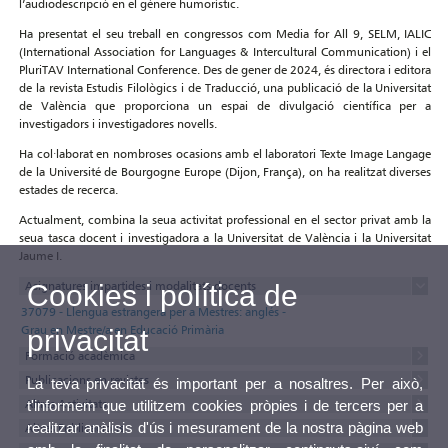
l’audiodescripció en el gènere humorístic.
Ha presentat el seu treball en congressos com Media for All 9, SELM, IALIC
(International Association for Languages & Intercultural Communication) i el
PluriTAV International Conference. Des de gener de 2024, és directora i editora
de la revista Estudis Filològics i de Traducció, una publicació de la Universitat
de València que proporciona un espai de divulgació científica per a
investigadors i investigadores novells.
Ha col·laborat en nombroses ocasions amb el laboratori Texte Image Langage
de la Université de Bourgogne Europe (Dijon, França), on ha realitzat diverses
estades de recerca.
Actualment, combina la seua activitat professional en el sector privat amb la
seua tasca docent i investigadora a la Universitat de València i la Universitat
Jaume I.
Asignatures impartides i modalitats docents
Cookies i política de
37079 - Llengua estrangera per a Mestres: anglés -
Grau en Mestre/a en Educació Primària
privacitat
Formació acadèmica
Publicacions en revistes
La teva privacitat és important per a nosaltres. Per això,
Altres Activitats
t'informem que utilitzem cookies pròpies i de tercers per a
realitzar anàlisis d'ús i mesurament de la nostra pàgina web
Altres Publicacions