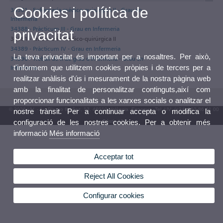
Cookies i política de
34381 - Enfermería médico-quirúrgica II - Grau en
Infermeria
34388 - Pràcticum III - Grau en Infermeria
privacitat
34381 - Enfermería médico-quirúrgica II
34389 - Pràcticum IV - Grau en Infermeria
La teva privacitat és important per a nosaltres. Per això,
34390 - Treball de fi de grau d'Infermeria - Grau en
t'informem que utilitzem cookies pròpies i de tercers per a
Infermeria
realitzar anàlisis d'ús i mesurament de la nostra pàgina web
amb la finalitat de personalitzar continguts,així com
proporcionar funcionalitats a les xarxes socials o analitzar el
© 2026 UV. - Av. Blasco Ibáñez, 13. 46010 València. Espanya. Tel. UV: (+34) 963 86 41 00
nostre trànsit. Per a continuar accepta o modifica la
configuració de les nostres cookies. Per a obtenir més
Bústia UV
informació
Més informació
Acceptar tot
Reject All Cookies
Configurar cookies