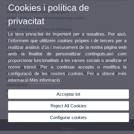
Cookies i política de
34389 - Pràcticum IV - Grau en Infermeria
34380 - Enfermería médico-quirúrgica I
34394 - Enferm.urgenc.extrahospit.emerg.catástr. -
privacitat
Grau en Infermeria
34388 - Pràcticum III - Grau en Infermeria
La teva privacitat és important per a nosaltres. Per això,
34390 - Treball de fi de grau d'Infermeria - Grau en
t'informem que utilitzem cookies pròpies i de tercers per a
Infermeria
34380 - Enfermería médico-quirúrgica I - Grau en
realitzar anàlisis d'ús i mesurament de la nostra pàgina web
Infermeria
amb la finalitat de personalitzar continguts,així com
Tutories
proporcionar funcionalitats a les xarxes socials o analitzar el
nostre trànsit. Per a continuar accepta o modifica la
01/09/2026 - 31/07/2027
configuració de les nostres cookies. Per a obtenir més
JUEVES de 10:30 a 13:30 DESPATX 3-16 Planta 3 FACULTAT d'INFERMERIA i
PODOLOGIA
informació
Més informació
Observacions
Participa en el programa de tutories electròniques de la Universitat de
Acceptar tot
València
Reject All Cookies
Configurar cookies
© 2026 UV. - Av. Blasco Ibáñez, 13. 46010 València. Espanya. Tel. UV: (+34) 963 86 41 00
Bústia UV