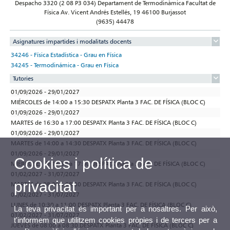
Despacho 3320 (2 08 P3 034) Departament de Termodinàmica Facultat de
Física Av. Vicent Andrés Estellés, 19 46100 Burjassot
(9635) 44478
Asignatures impartides i modalitats docents
34246 - Física Estadística - Grau en Física
34245 - Termodinámica - Grau en Física
Tutories
01/09/2026 - 29/01/2027
MIÉRCOLES de 14:00 a 15:30 DESPATX Planta 3 FAC. DE FÍSICA (BLOC C)
01/09/2026 - 29/01/2027
MARTES de 16:30 a 17:00 DESPATX Planta 3 FAC. DE FÍSICA (BLOC C)
01/09/2026 - 29/01/2027
MARTES de 14:00 a 14:30 DESPATX Planta 3 FAC. DE FÍSICA (BLOC C)
01/09/2026 - 29/01/2027
Cookies i política de
MIÉRCOLES de 16:30 a 17:00 DESPATX Planta 3 FAC. DE FÍSICA (BLOC C)
01/02/2027 - 31/07/2027
privacitat
MARTES de 08:00 a 08:30 DESPATX Planta 3 FAC. DE FÍSICA (BLOC C)
01/02/2027 - 31/07/2027
LUNES de 10:30 a 11:00 DESPATX Planta 3 FAC. DE FÍSICA (BLOC C)
La teva privacitat és important per a nosaltres. Per això,
01/02/2027 - 31/07/2027
t'informem que utilitzem cookies pròpies i de tercers per a
JUEVES de 08:00 a 08:30 DESPATX Planta 3 FAC. DE FÍSICA (BLOC C)