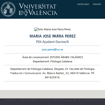
CASTELLANO
ENGLISH
MARIA JOSE PARRA PEREZ
PDI-Ajudant Doctor/A
jose.parra@uv.es
Àrea de coneixement: ESTUDIS ÀRABS I ISLÀMICS
Departament: Filologia Catalana
Departament de Filologia Catalana. Despatx 23. Facultat de Filologia,
Traducció i Comunicació. Av. Blasco Ibañez, 23, 46010-València. Tlf.
961625916.
© 2026 UV. - Av. Blasco Ibáñez, 13. 46010 València. Espanya. Tel. UV: (+34) 963 86 41 00