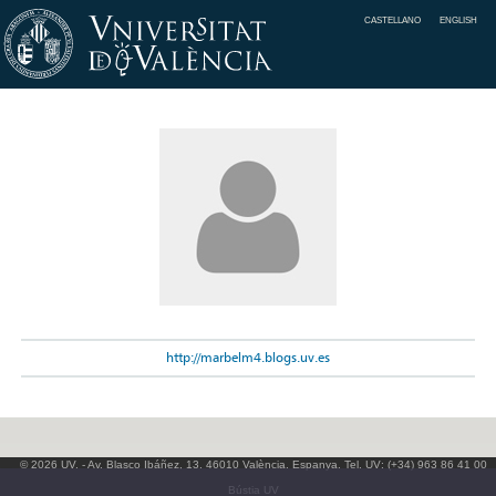
CASTELLANO
ENGLISH
http://marbelm4.blogs.uv.es
© 2026 UV. - Av. Blasco Ibáñez, 13. 46010 València. Espanya. Tel. UV: (+34) 963 86 41 00
Bústia UV