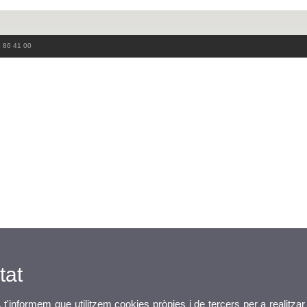
3 86 41 00
tat
, t'informem que utilitzem cookies pròpies i de tercers per a realitzar