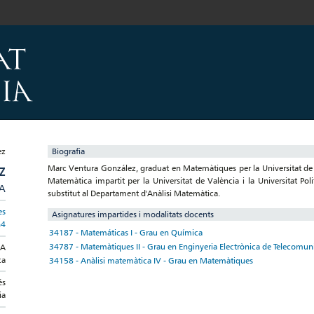
Biografia
Marc Ventura González, graduat en Matemàtiques per la Universitat de V
Z
Matemàtica impartit per la Universitat de València i la Universitat Po
/A
substitut al Departament d'Anàlisi Matemàtica.
es
Asignatures impartides i modalitats docents
n4
34187 - Matemáticas I - Grau en Química
34787 - Matemàtiques II - Grau en Enginyeria Electrònica de Telecomun
CA
ca
34158 - Anàlisi matemàtica IV - Grau en Matemàtiques
és
ia