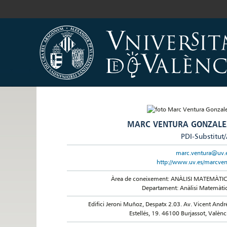
MARC VENTURA GONZALE
PDI-Substitut
marc.ventura@uv.
http://www.uv.es/marcve
Àrea de coneixement: ANÀLISI MATEMÀTI
Departament: Anàlisi Matemàti
Edifici Jeroni Muñoz, Despatx 2.03. Av. Vicent Andr
Estellés, 19. 46100 Burjassot, Valènc