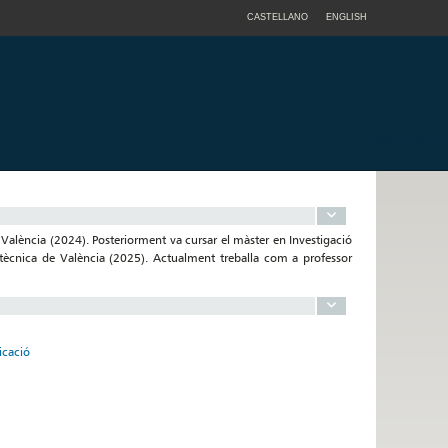
CASTELLANO
ENGLISH
alència (2024). Posteriorment va cursar el màster en Investigació
litècnica de València (2025). Actualment treballa com a professor
icació