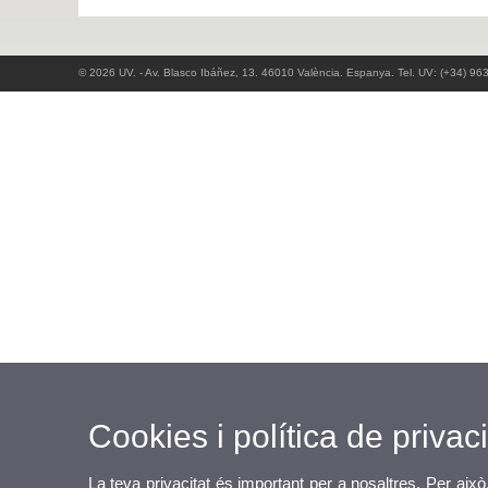
© 2026 UV. - Av. Blasco Ibáñez, 13. 46010 València. Espanya. Tel. UV: (+34) 96
Cookies i política de privaci
La teva privacitat és important per a nosaltres. Per això