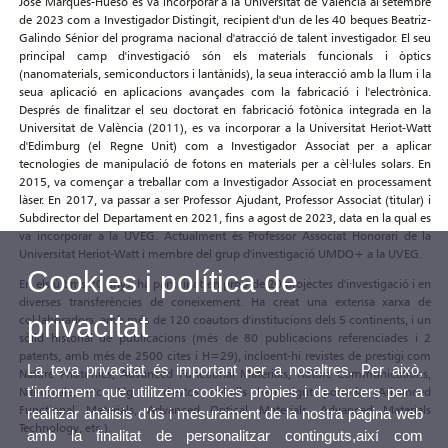
José Marqués-Hueso es va incorporar a la Universitat de València al setembre
de 2023 com a Investigador Distingit, recipient d'un de les 40 beques Beatriz-
Galindo Sénior del programa nacional d'atracció de talent investigador. El seu
principal camp d'investigació són els materials funcionals i òptics
(nanomaterials, semiconductors i lantànids), la seua interacció amb la llum i la
seua aplicació en aplicacions avançades com la fabricació i l'electrònica.
Després de finalitzar el seu doctorat en fabricació fotònica integrada en la
Universitat de València (2011), es va incorporar a la Universitat Heriot-Watt
d'Edimburg (el Regne Unit) com a Investigador Associat per a aplicar
tecnologies de manipulació de fotons en materials per a cèl·lules solars. En
2015, va començar a treballar com a Investigador Associat en processament
làser. En 2017, va passar a ser Professor Ajudant, Professor Associat (titular) i
Subdirector del Departament en 2021, fins a agost de 2023, data en la qual es
va incorporar a la UVEG. Actualment és Professor Associat Honorari de la
Universitat Heriot-Watt i membre del grup d'investigació UMDO+ a la UVEG.
Cookies i política de
En els últims 20 anys, ha participat en prop de 20 projectes d'investigació i en
diverses transferències de coneixement. Ha creat una extensa xarxa de
privacitat
col·laboradors, amb més de 120 coautors d'institucions dels 5 continents, i un
sòlid historial de publicacions (més de 80 publicacions referenciades i 2
patents, amb més de 2500 cites i H=29), incloent-hi revistes de prestigi com
La teva privacitat és important per a nosaltres. Per això,
Nature Photonics, Advanced Functional Materials, Nature Communications,
t'informem que utilitzem cookies pròpies i de tercers per a
Nanoscale, etc. Alguns d'estos treballs han sigut portada (Advanced
Functional Materials, Advanced Optical Materials, Advanced Materials
realitzar anàlisis d'ús i mesurament de la nostra pàgina web
Technology, etc.).
amb la finalitat de personalitzar continguts,així com