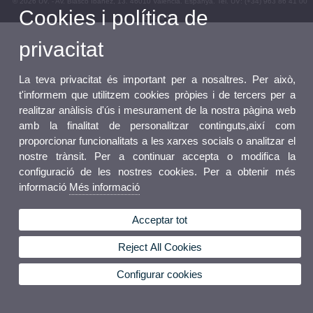
© 2026 UV. - Av. Blasco Ibáñez, 13. 46010 València. Espanya. Tel. UV: (+34) 963 86 41 00
Cookies i política de
Bústia UV
privacitat
La teva privacitat és important per a nosaltres. Per això,
t'informem que utilitzem cookies pròpies i de tercers per a
realitzar anàlisis d'ús i mesurament de la nostra pàgina web
amb la finalitat de personalitzar continguts,així com
proporcionar funcionalitats a les xarxes socials o analitzar el
nostre trànsit. Per a continuar accepta o modifica la
configuració de les nostres cookies. Per a obtenir més
informació
Més informació
Acceptar tot
Reject All Cookies
Configurar cookies