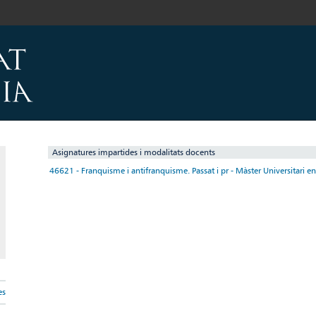
Asignatures impartides i modalitats docents
46621 - Franquisme i antifranquisme. Passat i pr - Màster Universitari 
es