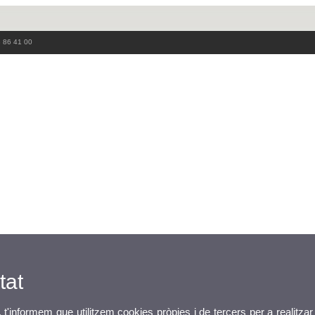
3 86 41 00
tat
, t'informem que utilitzem cookies pròpies i de tercers per a realitzar