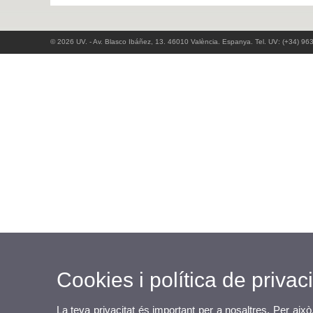
© 2026 UV. - Av. Blasco Ibáñez, 13. 46010 València. Espanya. Tel. UV: (+34) 96
Cookies i política de privaci
La teva privacitat és important per a nosaltres. Per això