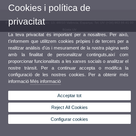
Cookies i política de
privacitat
© 2026 UV. - Av. Blasco Ibáñez, 13. 46010 València. Espanya. Tel. UV: (+34) 963 86 41 00
Bústia UV
La teva privacitat és important per a nosaltres. Per això,
t'informem que utilitzem cookies pròpies i de tercers per a
realitzar anàlisis d'ús i mesurament de la nostra pàgina web
amb la finalitat de personalitzar continguts,així com
proporcionar funcionalitats a les xarxes socials o analitzar el
nostre trànsit. Per a continuar accepta o modifica la
configuració de les nostres cookies. Per a obtenir més
informació
Més informació
Acceptar tot
Reject All Cookies
Configurar cookies