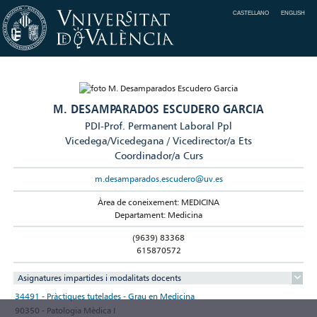
CASTELLANO
ENGLISH
M. DESAMPARADOS ESCUDERO GARCIA
PDI-Prof. Permanent Laboral Ppl
Vicedega/Vicedegana / Vicedirector/a Ets
Coordinador/a Curs
m.desamparados.escudero@uv.es
Àrea de coneixement: MEDICINA
Departament: Medicina
(9639) 83368
615870572
Asignatures impartides i modalitats docents
34491 - Pràctiques tutelades - Grau en Medicina
90350 - Patologia Mèdica I