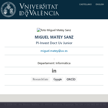
CASTELLANO
ENGLISH
MIGUEL MATEY SANZ
PI-Invest Doct Uv Junior
miguel.matey@uv.es
:
Departament: Informàtica
© 2026 UV. - Av. Blasco Ibáñez, 13. 46010 València. Espanya. Tel. UV: (+34) 963 86 41 00