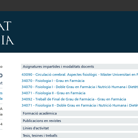
Asignatures impartides i modalitats docents
O
43090 - Circulació cerebral. Aspectes fisiològic - Màster Universitari en F
34070 - Fisiologia I - Grau en Farmàcia
at
34070 - Fisiologia I - Doble Grau en Farmàcia i Nutrició Humana i Dietèt
34071 - Fisiologia II - Grau en Farmàcia
es
da
34092 - Treball de Final de Grau de Farmàcia - Grau en Farmàcia
34071 - Fisiologia II - Doble Grau en Farmàcia i Nutrició Humana i Dietè
IA
Formació acadèmica
ia
Publicacions en revistes
14
Línies d'activitat
Tesis, tesines i treballs