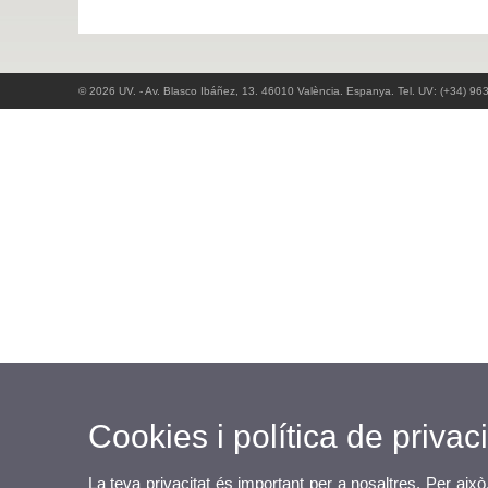
© 2026 UV. - Av. Blasco Ibáñez, 13. 46010 València. Espanya. Tel. UV: (+34) 96
Cookies i política de privaci
La teva privacitat és important per a nosaltres. Per això