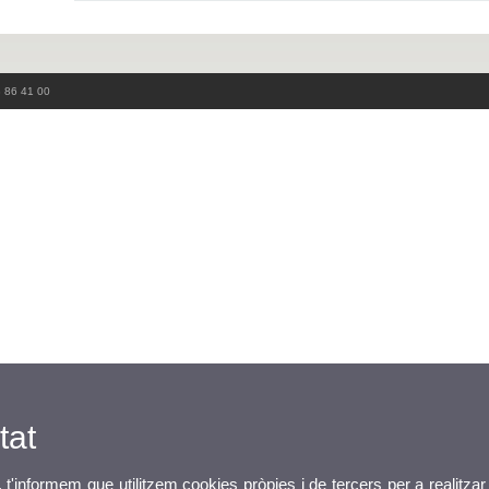
3 86 41 00
tat
, t'informem que utilitzem cookies pròpies i de tercers per a realitzar