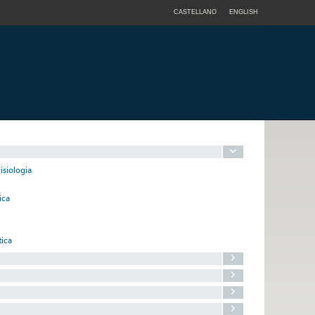
CASTELLANO
ENGLISH
isiologia
ica
tica