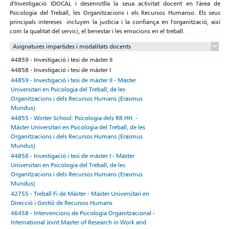
d'Investigació IDOCAL i desenrotlla la seua activitat docent en l'àrea de
Psicologia del Treball, les Organitzacions i els Recursos Humanso. Els seus
principals intereses incluyen la justícia i la confiança en l'organització, així
com la qualitat del servici, el benestar i les emocions en el treball.
Asignatures impartides i modalitats docents
44859 - Investigació i tesi de màster II
44858 - Investigació i tesi de màster I
44859 - Investigació i tesi de màster II - Màster
Universitari en Psicologia del Treball, de les
Organitzacions i dels Recursos Humans (Erasmus
Mundus)
44855 - Winter School: Psicologia dels RR.HH. -
Màster Universitari en Psicologia del Treball, de les
Organitzacions i dels Recursos Humans (Erasmus
Mundus)
44858 - Investigació i tesi de màster I - Màster
Universitari en Psicologia del Treball, de les
Organitzacions i dels Recursos Humans (Erasmus
Mundus)
42755 - Treball Fi de Màster - Màster Universitari en
Direcció i Gestió de Recursos Humans
46458 - Intervencions de Psicologia Organitzacional -
International Joint Master of Research in Work and