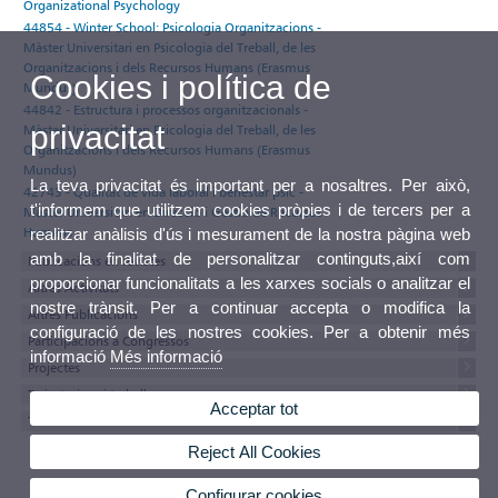
Organizational Psychology
44854 - Winter School: Psicologia Organitzacions -
Màster Universitari en Psicologia del Treball, de les
Organitzacions i dels Recursos Humans (Erasmus
Cookies i política de
Mundus)
44842 - Estructura i processos organitzacionals -
privacitat
Màster Universitari en Psicologia del Treball, de les
Organitzacions i dels Recursos Humans (Erasmus
Mundus)
La teva privacitat és important per a nosaltres. Per això,
42743 - Qualitat de vida laboral i benestar psic -
t'informem que utilitzem cookies pròpies i de tercers per a
Màster Universitari en Direcció i Gestió de Recursos
Humans
realitzar anàlisis d'ús i mesurament de la nostra pàgina web
amb la finalitat de personalitzar continguts,així com
Publicacions en revistes
proporcionar funcionalitats a les xarxes socials o analitzar el
Altres Activitats
nostre trànsit. Per a continuar accepta o modifica la
Altres Publicacions
configuració de les nostres cookies. Per a obtenir més
Participacions a Congressos
informació
Més informació
Projectes
Tesis, tesines i treballs
Acceptar tot
Textos del currículum
Reject All Cookies
Configurar cookies