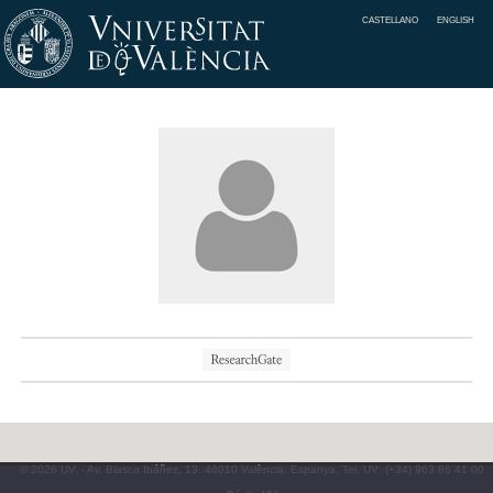
CASTELLANO
ENGLISH
© 2026 UV. - Av. Blasco Ibáñez, 13. 46010 València. Espanya. Tel. UV: (+34) 963 86 41 00