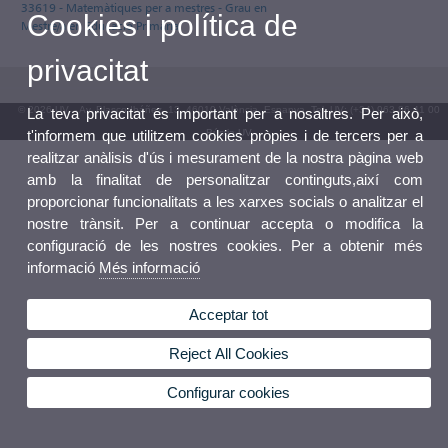
33619 - Matemàtiques per a mestres - Grau en
Cookies i política de
Mestre/a en Educació Primària
privacitat
© 2026 UV. - Av. Blasco Ibáñez, 13. 46010 València. Espanya. Tel. UV: (+34) 963 86 41 00
La teva privacitat és important per a nosaltres. Per això,
t'informem que utilitzem cookies pròpies i de tercers per a
Bústia UV
realitzar anàlisis d'ús i mesurament de la nostra pàgina web
amb la finalitat de personalitzar continguts,així com
proporcionar funcionalitats a les xarxes socials o analitzar el
nostre trànsit. Per a continuar accepta o modifica la
configuració de les nostres cookies. Per a obtenir més
informació
Més informació
Acceptar tot
Reject All Cookies
Configurar cookies