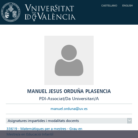
CASTELLANO
ENGLISH
MANUEL JESUS ORDUÑA PLASENCIA
PDI-Associat/Da Universitari/A
manuel.orduna@uv.es
Asignatures impartides i modalitats docents
33619 - Matemàtiques per a mestres - Grau en
Mestre/a en Educació Infantil