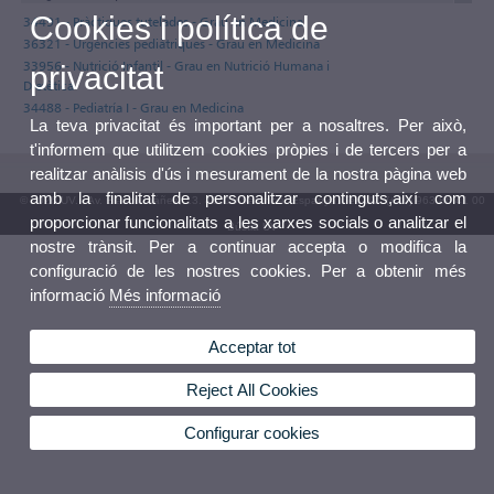
Cookies i política de
34491 - Pràctiques tutelades - Grau en Medicina
36321 - Urgències pediàtriques - Grau en Medicina
33956 - Nutrició Infantil - Grau en Nutrició Humana i
privacitat
Dietètica
34488 - Pediatría I - Grau en Medicina
La teva privacitat és important per a nosaltres. Per això,
t'informem que utilitzem cookies pròpies i de tercers per a
realitzar anàlisis d'ús i mesurament de la nostra pàgina web
amb la finalitat de personalitzar continguts,així com
© 2026 UV. - Av. Blasco Ibáñez, 13. 46010 València. Espanya. Tel. UV: (+34) 963 86 41 00
proporcionar funcionalitats a les xarxes socials o analitzar el
Bústia UV
nostre trànsit. Per a continuar accepta o modifica la
configuració de les nostres cookies. Per a obtenir més
informació
Més informació
Acceptar tot
Reject All Cookies
Configurar cookies