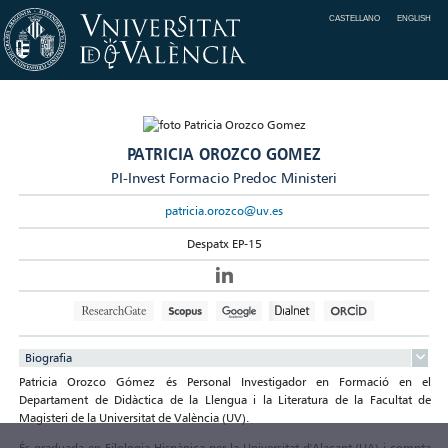
CASTELLANO
ENGLISH
PATRICIA OROZCO GOMEZ
PI-Invest Formacio Predoc Ministeri
patricia.orozco@uv.es
Despatx EP-15
Biografia
Patricia Orozco Gómez és Personal Investigador en Formació en el
Departament de Didàctica de la Llengua i la Literatura de la Facultat de
Magisteri de la Universitat de València (UV).
És graduada en Filologia Hispànica per la Universitat d'Alacant (UA) i compta