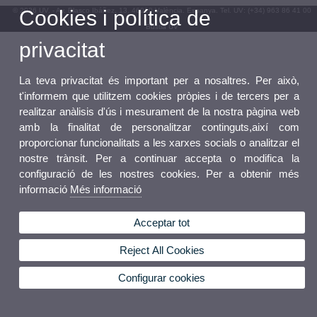
© 2026 UV. - Av. Blasco Ibáñez, 13. 46010 València. Espanya. Tel. UV: (+34) 963 86 41 00
Cookies i política de
Bústia UV
privacitat
La teva privacitat és important per a nosaltres. Per això,
t'informem que utilitzem cookies pròpies i de tercers per a
realitzar anàlisis d'ús i mesurament de la nostra pàgina web
amb la finalitat de personalitzar continguts,així com
proporcionar funcionalitats a les xarxes socials o analitzar el
nostre trànsit. Per a continuar accepta o modifica la
configuració de les nostres cookies. Per a obtenir més
informació
Més informació
Acceptar tot
Reject All Cookies
Configurar cookies