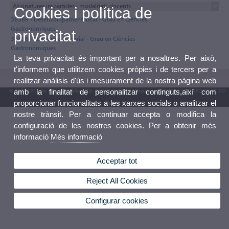
Asignatures impartides i modalitats docents
Cookies i política de
36389 - Desenvolupament local - Grau en Ciències
Gastronòmiques
privacitat
36386 - Economia sectorial - Grau en Ciències
Gastronòmiques
La teva privacitat és important per a nosaltres. Per això,
t'informem que utilitzem cookies pròpies i de tercers per a
realitzar anàlisis d'ús i mesurament de la nostra pàgina web
amb la finalitat de personalitzar continguts,així com
© 2026 UV. - Av. Blasco Ibáñez, 13. 46010 València. Espanya. Tel. UV: (+34) 963 86 41 00
proporcionar funcionalitats a les xarxes socials o analitzar el
Bústia UV
nostre trànsit. Per a continuar accepta o modifica la
configuració de les nostres cookies. Per a obtenir més
informació
Més informació
Acceptar tot
Reject All Cookies
Configurar cookies