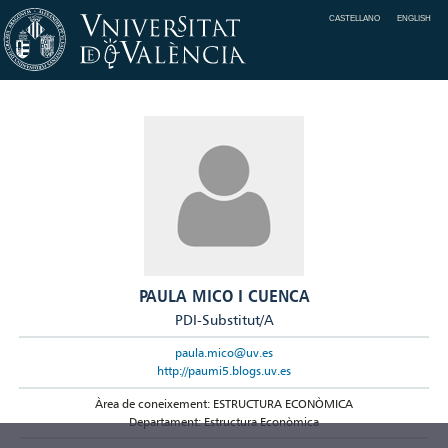
CASTELLANO
ENGLISH
PAULA MICO I CUENCA
PDI-Substitut/A
paula.mico@uv.es
http://paumi5.blogs.uv.es
Àrea de coneixement: ESTRUCTURA ECONÒMICA
Departament: Estructura Econòmica