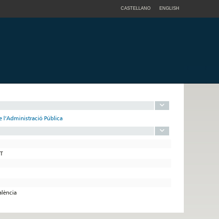
CASTELLANO
ENGLISH
de l’Administració Pública
ET
alència