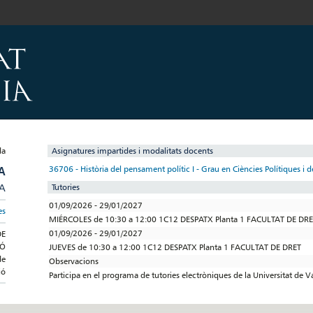
Asignatures impartides i modalitats docents
A
36706 - Història del pensament polític I - Grau en Ciències Polítiques i 
/A
Tutories
01/09/2026 - 29/01/2027
es
MIÉRCOLES de 10:30 a 12:00 1C12 DESPATX Planta 1 FACULTAT DE DR
01/09/2026 - 29/01/2027
DE
IÓ
JUEVES de 10:30 a 12:00 1C12 DESPATX Planta 1 FACULTAT DE DRET
de
Observacions
ió
Participa en el programa de tutories electròniques de la Universitat de V