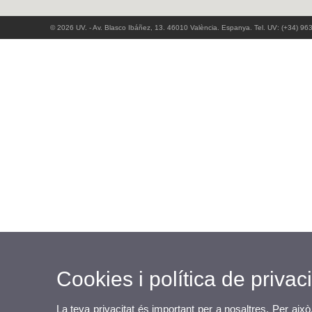
© 2026 UV. - Av. Blasco Ibáñez, 13. 46010 València. Espanya. Tel. UV: (+34) 96
Cookies i política de privaci
La teva privacitat és important per a nosaltres. Per això