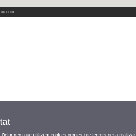
3 86 41 00
tat
, t'informem que utilitzem cookies pròpies i de tercers per a realitzar