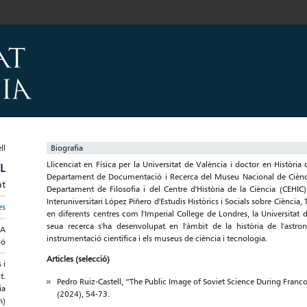
Biografia
Llicenciat en Física per la Universitat de València i doctor en Història
L
Departament de Documentació i Recerca del Museu Nacional de Ciència
at
Departament de Filosofia i del Centre d'Història de la Ciència (CEHI
Interuniversitari López Piñero d'Estudis Històrics i Socials sobre Ciènci
es
en diferents centres com l'Imperial College de Londres, la Universitat
seua recerca s'ha desenvolupat en l'àmbit de la història de l'astron
IA
instrumentació científica i els museus de ciència i tecnologia.
ió
Articles (selecció)
 i
t.
Pedro Ruiz-Castell, “The Public Image of Soviet Science During Franc
ia
(2024), 54-73.
n)