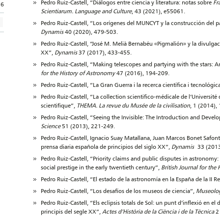
Pedro Ruiz-Castell, “Diálogos entre ciencia y literatura: notas sobre
Fr
36
Scientiarum. Language and Culture
, 43 (2021), e55061.
Pedro Ruiz-Castell, “Los orígenes del MUNCYT y la construcción del pa
Dynamis
40 (2020), 479-503.
Pedro Ruiz-Castell, “José M. Melià Bernabéu «Pigmalión» y la divulgac
XX”,
Dynamis
37 (2017), 433-455.
Pedro Ruiz-Castell, “Making telescopes and partying with the stars: 
for the History of Astronomy
47 (2016), 194-209.
Pedro Ruiz-Castell, “La Gran Guerra i la recerca científica i tecnológic
Pedro Ruiz-Castell, “La collection scientifico-médicale de l’Université
scientifique”,
THEMA. La revue du Musée de la civilisation
, 1 (2014),
Pedro Ruiz-Castell, “Seeing the Invisible: The Introduction and Deve
Science
51 (2013), 221-249.
Pedro Ruiz-Castell, Ignacio Suay Matallana, Juan Marcos Bonet Safont
prensa diaria española de principios del siglo XX”,
Dynamis
33 (2013
Pedro Ruiz-Castell, “Priority claims and public disputes in astronomy:
social prestige in the early twentieth century”,
British Journal for the
Pedro Ruiz-Castell, “El estado de la astronomía en la España de la II R
Pedro Ruiz-Castell, “Los desafíos de los museos de ciencia”,
Museolog
Pedro Ruiz-Castell, “Els eclipsis totals de Sol: un punt d’inflexió en e
principis del segle XX”,
Actes d’Història de la Ciència i de la Tècnica
2 