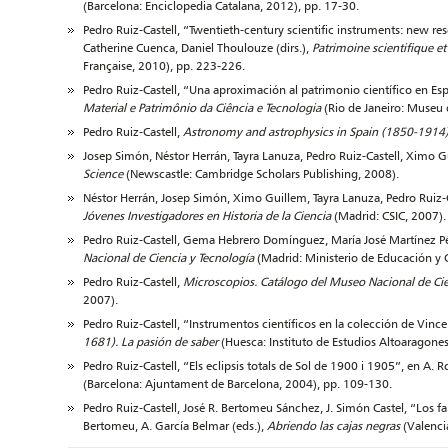
(Barcelona: Enciclopedia Catalana, 2012), pp. 17-30.
Pedro Ruiz-Castell, “Twentieth-century scientific instruments: new res
Catherine Cuenca, Daniel Thoulouze (dirs.),
Patrimoine scientifique e
Française, 2010), pp. 223-226.
Pedro Ruiz-Castell, “Una aproximación al patrimonio científico en Es
Material e Patrimônio da Ciência e Tecnologia
(Rio de Janeiro: Museu 
Pedro Ruiz-Castell,
A
stronomy and astrophysics in Spain (1850-1914
Josep Simón, Néstor Herrán, Tayra Lanuza, Pedro Ruiz-Castell, Ximo G
Science
(Newscastle: Cambridge Scholars Publishing, 2008).
Néstor Herrán, Josep Simón, Ximo Guillem, Tayra Lanuza, Pedro Ruiz-C
Jóvenes Investigadores en Historia de la Ciencia
(Madrid: CSIC, 2007).
Pedro Ruiz-Castell, Gema Hebrero Domínguez, María José Martínez P
Nacional de Ciencia y Tecnología
(Madrid: Ministerio de Educación y 
Pedro Ruiz-Castell,
Microscopios. Catálogo del Museo Nacional de Ci
2007).
Pedro Ruiz-Castell, “Instrumentos científicos en la colección de Vinc
1681). La pasión de saber
(Huesca: Instituto de Estudios Altoaragone
Pedro Ruiz-Castell, “Els eclipsis totals de Sol de 1900 i 1905”, en A. R
(Barcelona: Ajuntament de Barcelona, 2004), pp. 109-130.
Pedro Ruiz-Castell, José R. Bertomeu Sánchez, J. Simón Castel, “Los fa
Bertomeu, A. García Belmar (eds.),
Abriendo las cajas negras
(Valenci