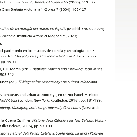
ntieth-century Spain”,
Annals of Science
65 (2008), 519-527.
la Gran Bretaña Victoriana”,
Cronos
7 (2004), 105-127
años de tecnología del uranio en España
(Madrid: ENUSA, 2024).
s
(València: Institució Alfons el Magnànim, 2023).
).
 del patrimonio en los museos de ciencia y tecnología”, en F.
coords.),
Museología e património – Volume 7
(Leira: Escola
, pp. 45-57.
 J. D. Martin (eds.),
Between Making and Knowing: Tools in the
. 503-512.
Muñoz (ed.),
El Magnànim: setanta anys de cultura valenciana
ies, amateurs and urban astronomy”, en O. Hochadel, A. Nieto-
, 1888-1929
(London, New York: Routledge, 2016), pp. 181-199.
ying, Managing and Using University Collections
(Newcastle:
a la Guerra Civil”, en
Història de la Ciència a les Illes Balears. Volum
 Illes Balears, 2015), pp. 93-100.
stòria natural dels Països Catalans. Suplement: La Terra i l’Univers