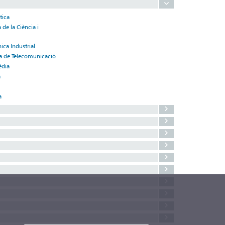
tica
 de la Ciència i
ica Industrial
ica de Telecomunicació
èdia
a
a