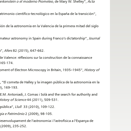
ankenstein o el moderno Prometeo
, de Mary W. Shelley”,
Acta
trimonio científico-tecnológico en la España de la transición”,
ión de la astronomía en la Valencia de la primera mitad del siglo
Amateur astronomy in Spain during Franco’s dictatorship”,
Journal
a”,
Afers
82 (2015), 647-662.
 de Valence: réflexions sur la construction de la connaissance
 165-174.
lopment of Electron Microscopy in Britain, 1935–1945”,
History of
, “El cometa de Halley y la imagen pública de la astronomía en la
), 169-193.
 E.M. Antoniadi, J. Comas i Solà and the search for authority and
 History of Science
44 (2011), 509-531.
epública”,
Llull
33 (2010), 109-122.
ia e Patrimônio
2 (2009), 98-105.
l desenvolupament de l’astronomia i l’astrofísica a l’Espanya de
(2009), 235-252.