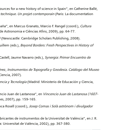
ources for a new history of science in Spain”, en Catherine Ballé,
t technique. Un projet contemporain
(Paris: La documentation
paña”, en Marcus Granato, Marcio F. Rangel (coord.),
Cultura
de Astronomia e Ciências Afins, 2009), pp. 64-77.
)
(Newscastle: Cambridge Scholars Publishing, 2008).
uillem (eds.),
Beyond Borders: Fresh Perspectives in History of
astell, Jaume Navarro (eds.),
Synergia: Primer Encuentro de
érez,
Instrumentos de Topografía y Geodesia. Catálogo del Museo
Ciencia, 2007).
encia y Tecnología
(Madrid: Ministerio de Educación y Ciencia,
encio Juan de Lastanosa”, en
Vincencio Juan de Lastanosa (1607-
ses, 2007), pp. 159-165.
oca Rosell (coord.),
Josep Comas i Solà astrònom i divulgador
bricantes de instrumentos de la Universitat de València”, en J. R.
a: Universitat de València, 2002), pp. 367-380.