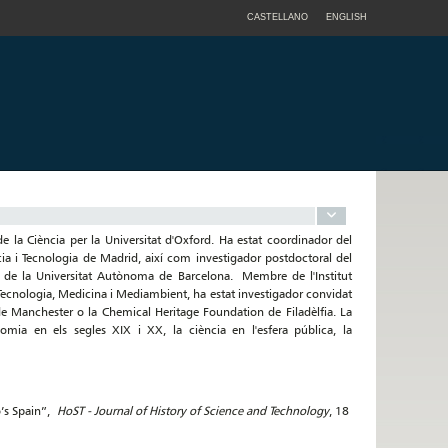
CASTELLANO
ENGLISH
 de la Ciència per la Universitat d'Oxford. Ha estat coordinador del
 i Tecnologia de Madrid, així com investigador postdoctoral del
C) de la Universitat Autònoma de Barcelona. Membre de l'Institut
a, Tecnologia, Medicina i Mediambient, ha estat investigador convidat
 de Manchester o la Chemical Heritage Foundation de Filadèlfia. La
omia en els segles XIX i XX, la ciència en l'esfera pública, la
o’s Spain”,
HoST - Journal of History of Science and Technology
, 18