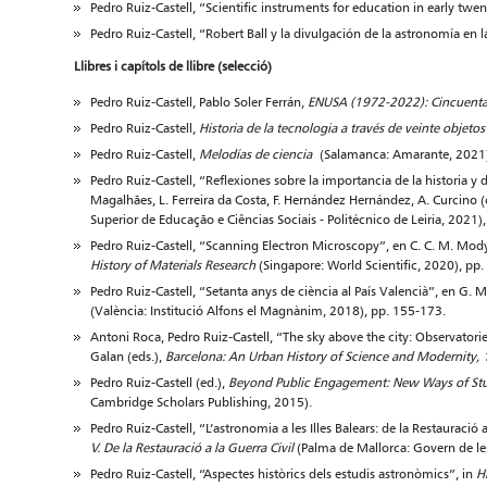
Pedro Ruiz-Castell, “Scientific instruments for education in early twe
Pedro Ruiz-Castell, “Robert Ball y la divulgación de la astronomía en 
Llibres i capítols de llibre (selecció)
Pedro Ruiz-Castell, Pablo Soler Ferrán,
ENUSA (1972-2022): Cincuenta 
Pedro Ruiz-Castell,
Historia de la tecnologia a través de veinte objeto
Pedro Ruiz-Castell,
Melodías de ciencia
(Salamanca: Amarante, 2021
Pedro Ruiz-Castell, “Reflexiones sobre la importancia de la historia y
Magalhães, L. Ferreira da Costa, F. Hernández Hernández, A. Curcino (
Superior de Educação e Ciências Sociais - Politécnico de Leiria, 2021)
Pedro Ruiz-Castell, “Scanning Electron Microscopy”, en C. C. M. Mody,
History of Materials Research
(Singapore: World Scientific, 2020), pp
Pedro Ruiz-Castell, “Setanta anys de ciència al País Valencià”, en G. 
(València: Institució Alfons el Magnànim, 2018), pp. 155-173.
Antoni Roca, Pedro Ruiz-Castell, “The sky above the city: Observator
Galan (eds.),
Barcelona: An Urban History of Science and Modernity
Pedro Ruiz-Castell (ed.),
Beyond Public Engagement: New Ways of Stud
Cambridge Scholars Publishing, 2015).
Pedro Ruiz-Castell, “L’astronomia a les Illes Balears: de la Restauració 
V. De la Restauració a la Guerra Civil
(Palma de Mallorca: Govern de les
Pedro Ruiz-Castell, “Aspectes històrics dels estudis astronòmics”, in
Hi