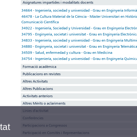
Asignatures impartides i modalitats docents
34664 - Ingeniería, sociedad y universidad - Grau en Enginyeria Informà
46478 - La Cultura Material de la Ciència - Màster Universitari en Història
Comunicació Científica
34922 - Ingeniería, Sociedad y Universidad - Grau en Enginyeria Electròn
34795 - Enginyeria, societat i universitat - Grau en Enginyeria Electròn
34833 - Ingeniería, sociedad y universidad - Grau en Enginyeria Multim
34880 - Enginyeria, societat i universitat - Grau en Enginyeria Telemàtic
34509 - Salud, enfermedad y cultura - Grau en Medicina
34754 - Ingeniería, sociedad y universidad - Grau en Enginyeria Químic
Formació acadèmica
Publicacions en revistes
Altres Activitats
Altres Publicacions
Activitats anteriors
Altres Mèrits o aclariments
Línies d'activitat
Conferències
tat
Participacions a Congressos
Participació en Comitès i Representacions