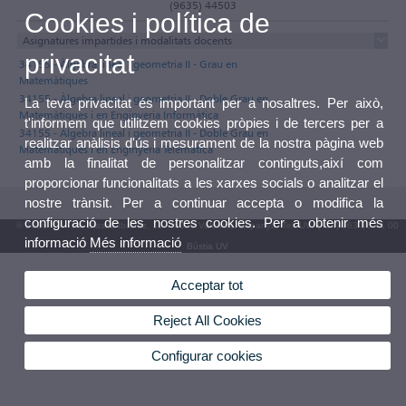
(9635) 44503
Cookies i política de
Asignatures impartides i modalitats docents
privacitat
34155 - Àlgebra lineal i geometria II - Grau en
Matemàtiques
34155 - Àlgebra lineal i geometria II - Doble Grau en
La teva privacitat és important per a nosaltres. Per això,
Matemàtiques i en Enginyeria Informàtica
t'informem que utilitzem cookies pròpies i de tercers per a
34155 - Àlgebra lineal i geometria II - Doble Grau en
realitzar anàlisis d'ús i mesurament de la nostra pàgina web
Matemàtiques i en Enginyeria Telemàtica
amb la finalitat de personalitzar continguts,així com
proporcionar funcionalitats a les xarxes socials o analitzar el
nostre trànsit. Per a continuar accepta o modifica la
configuració de les nostres cookies. Per a obtenir més
© 2026 UV. - Av. Blasco Ibáñez, 13. 46010 València. Espanya. Tel. UV: (+34) 963 86 41 00
informació
Més informació
Bústia UV
Acceptar tot
Reject All Cookies
Configurar cookies