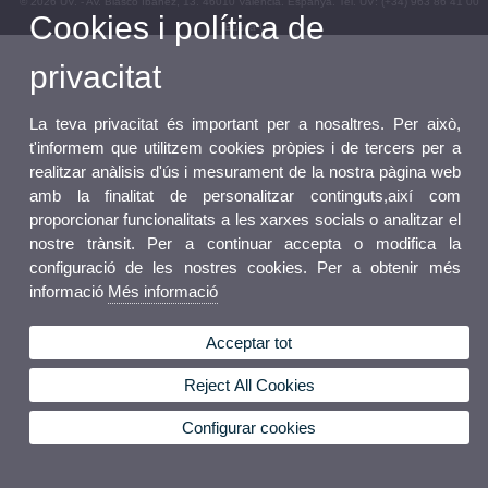
© 2026 UV. - Av. Blasco Ibáñez, 13. 46010 València. Espanya. Tel. UV: (+34) 963 86 41 00
Cookies i política de
Bústia UV
privacitat
La teva privacitat és important per a nosaltres. Per això,
t'informem que utilitzem cookies pròpies i de tercers per a
realitzar anàlisis d'ús i mesurament de la nostra pàgina web
amb la finalitat de personalitzar continguts,així com
proporcionar funcionalitats a les xarxes socials o analitzar el
nostre trànsit. Per a continuar accepta o modifica la
configuració de les nostres cookies. Per a obtenir més
informació
Més informació
Acceptar tot
Reject All Cookies
Configurar cookies