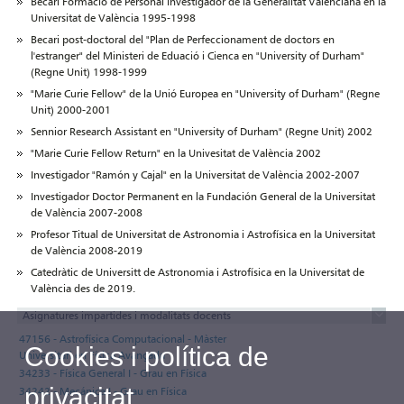
Becari Formació de Personal Investigador de la Generalitat Valenciana en la
Universitat de València 1995-1998
Becari post-doctoral del "Plan de Perfeccionament de doctors en
l'estranger" del Ministeri de Eduació i Cienca en "University of Durham"
(Regne Unit) 1998-1999
"Marie Curie Fellow" de la Unió Europea en "University of Durham" (Regne
Unit) 2000-2001
Sennior Research Assistant en "University of Durham" (Regne Unit) 2002
"Marie Curie Fellow Return" en la Univesitat de València 2002
Investigador "Ramón y Cajal" en la Universitat de València 2002-2007
Investigador Doctor Permanent en la Fundación General de la Universitat
de València 2007-2008
Profesor Titual de Universitat de Astronomia i Astrofísica en la Universitat
de València 2008-2019
Catedràtic de Universitt de Astronomia i Astrofísica en la Universitat de
València des de 2019.
Asignatures impartides i modalitats docents
47156 - Astrofísica Computacional - Màster
Cookies i política de
Universitari en Física Avançada
34233 - Física General I - Grau en Física
privacitat
34242 - Mecánica I - Grau en Física