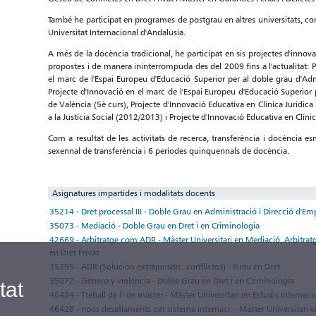
També he participat en programes de postgrau en altres universitats, co
Universitat Internacional d'Andalusia.
A més de la docència tradicional, he participat en sis projectes d'inno
propostes i de manera ininterrompuda des del 2009 fins a l'actualitat: P
el marc de l'Espai Europeu d'Educació Superior per al doble grau d'Admi
Projecte d'Innovació en el marc de l'Espai Europeu d'Educació Superior p
de València (5è curs), Projecte d'Innovació Educativa en Clínica Jurídica
a la Justícia Social (2012/2013) i Projecte d'Innovació Educativa en Clínica
Com a resultat de les activitats de recerca, transferència i docència 
sexennal de transferència i 6 períodes quinquennals de docència.
Asignatures impartides i modalitats docents
35214 - Dret processal III - Doble Grau en Administració i Direcció d'Em
35073 - Mediació - Doble Grau en Dret i en Criminologia
42669 - Arbitratge com ADR - Màster Universitari en Mediació, Arbitratg
en Dret Privat
35255 - ADR (Solución extrajurisdic. conflictos) - Grau en Dret
35072 - Género y violencia - Doble Grau en Dret i en Criminologia
tat
46434 - Treball de fi de màster - Màster Universitari en Estudis Internac
46428 - nous desafiaments per sistema internaci. - Màster Universitari en