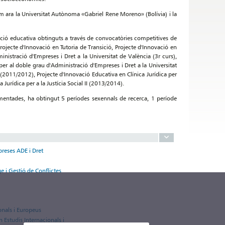
m ara la Universitat Autònoma «Gabriel Rene Moreno» (Bolívia) i la
vació educativa obtinguts a través de convocatòries competitives de
rojecte d'Innovació en Tutoria de Transició, Projecte d'Innovació en
nistració d'Empreses i Dret a la Universitat de València (3r curs),
er al doble grau d'Administració d'Empreses i Dret a la Universitat
 (2011/2012), Projecte d'Innovació Educativa en Clínica Jurídica per
 Jurídica per a la Justícia Social II (2013/2014).
esmentades, ha obtingut 5 períodes sexennals de recerca, 1 període
preses ADE i Dret
e i Gestió de Conflictes
ionals i Europeus
 Estudis Internacionals i