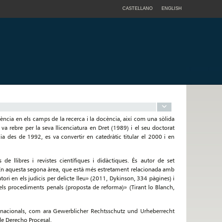
CASTELLANO
ENGLISH
ència en els camps de la recerca i la docència, així com una sòlida
 rebre per la seva llicenciatura en Dret (1989) i el seu doctorat
ia des de 1992, es va convertir en catedràtic titular el 2000 i en
de llibres i revistes científiques i didàctiques. És autor de set
 En aquesta segona àrea, que està més estretament relacionada amb
tori en els judicis per delicte lleu» (2011, Dykinson, 334 pàgines) i
els procediments penals (proposta de reforma)» (Tirant lo Blanch,
internacionals, com ara Gewerblicher Rechtsschutz und Urheberrecht
de Derecho Procesal.