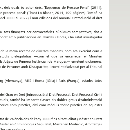
text dels quals és autor únic: "Esquemas de Proceso Penal" (2011),
 de proceso penal" (Tirant Lo Blanch, 2014, 100 pàgines). També ha
, del 2000 al 2022) i nou edicions del manual «Introducció al dret
, tots finançats per convocatòries públiques competitives, dos a
laborat amb publicacions en revistes i llibres, i ha estat investigador
ats de la meva recerca de diverses maneres, com ara exercint com a
 estudis prelegislatius —com el que va encarregar el Ministeri
dels Jutjats de Primera Instància i de Marques— emetent dictàmens,
 de Persones amb Discapacitat, i exercint d'advocat per al Tribunal
g (Alemanya), Milà i Roma (Itàlia) i París (França), estades totes
del Grau en Dret (Introducció al Dret Processal, Dret Processal Civil i
studis, també ha impartit classes als dobles graus d'Administració
teòrics com pràctics, així com mòduls teòric-pràctics en aquestes
t de València des de l'any 2000 fins a l'actualitat (Màster en Drets
àster en Criminologia i Seguretat; Màster en Mediació, Arbitratge i
es Socioeconòmics.