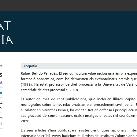
Biografia
Rafael Bellido Penadés. El seu currículum vitae inclou una àmplia experi
S
formació acadèmica, com ho demostren els extraordinaris premis que va
at
(1999). Ha estat professor de dret processal a la Universitat de Valènc
catedràtic de dret processal el 2018.
es
És autor de més de cent publicacions, que inclouen llibres, capítols 
AL
monografies sobre temes relacionats amb el procediment civil i penal.
al
el Màster en Garanties Penals, ha escrit «Dret de defensa i principi acusa
«La gravació de comunicacions orals i imatges directes i el seu ús en 
es
2020).
03
Els seus articles s'han publicat en revistes científiques nacionals i 
Internationaler Teil, www.judicium.it i Revista del Instituto Colombiano 