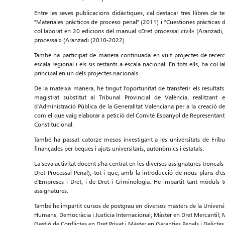
Entre les seves publicacions didàctiques, cal destacar tres llibres de 
"Materiales prácticos de proceso penal" (2011) i "Cuestiones prácticas
col·laborat en 20 edicions del manual «Dret processal civil» (Aranzadi
processal» (Aranzadi (2010-2022).
També ha participat de manera continuada en vuit projectes de recerca
escala regional i els sis restants a escala nacional. En tots ells, ha col·
principal en un dels projectes nacionals.
De la mateixa manera, he tingut l'oportunitat de transferir els result
magistrat substitut al Tribunal Provincial de València, realitzant
d'Administració Pública de la Generalitat Valenciana per a la creació 
com el que vaig elaborar a petició del Comitè Espanyol de Representants
Constitucional.
També ha passat catorze mesos investigant a les universitats de Fribur
finançades per beques i ajuts universitaris, autonòmics i estatals.
La seva activitat docent s'ha centrat en les diverses assignatures troncals 
Dret Processal Penal), tot i que, amb la introducció de nous plans d'e
d'Empreses i Dret, i de Dret i Criminologia. He impartit tant mòduls 
assignatures.
També he impartit cursos de postgrau en diversos màsters de la Universita
Humans, Democràcia i Justícia Internacional; Màster en Dret Mercantil; M
Gestió de Conflictes en Dret Privat i Màster en Garanties Penals i Delict