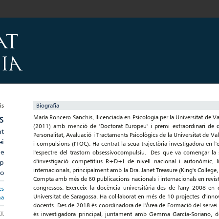
Biografia
María Roncero Sanchis, llicenciada en Psicologia per la Universitat de Va
S
(2011) amb menció de 'Doctorat Europeu' i premi extraordinari de 
at
Personalitat, Avaluació i Tractaments Psicològics de la Universitat de Va
ei
i compulsions (I'TOC). Ha centrat la seua trajectòria investigadora en l'est
de
l'espectre del trastorn obsessivocompulsiu. Des que va començar la s
d'investigació competitius R+D+I de nivell nacional i autonòmic, li
ap
internacionals, principalment amb la Dra. Janet Treasure (King's College, 
io
Compta amb més de 60 publicacions nacionals i internacionals en revistes
congressos. Exerceix la docència universitària des de l'any 2008 en di
es
Universitat de Saragossa. Ha col·laborat en més de 10 projectes d'innova
ma
docents. Des de 2018 és coordinadora de l'Àrea de Formació del servei
T.
és investigadora principal, juntament amb Gemma García-Soriano, d