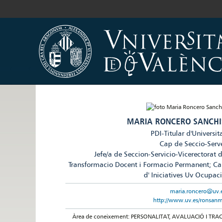
MARIA RONCERO SANCHI
PDI-Titular d'Universit
Cap de Seccio-Serv
Jefe/a de Seccion-Servicio-Vicerectorat 
Transformacio Docent i Formacio Permanent; C
d' Iniciatives Uv Ocupac
maria.roncero@uv.
http://www.uv.es/ronsan
Àrea de coneixement: PERSONALITAT, AVALUACIÓ I TRAC