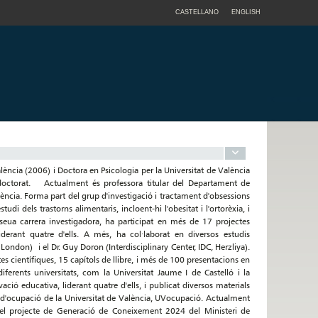
CASTELLANO
ENGLISH
lència (2006) i Doctora en Psicologia per la Universitat de València
doctorat. Actualment és professora titular del Departament de
lència. Forma part del grup d'investigació i tractament d'obsessions
udi dels trastorns alimentaris, incloent-hi l'obesitat i l'ortorèxia, i
eua carrera investigadora, ha participat en més de 17 projectes
derant quatre d'ells. A més, ha col·laborat en diversos estudis
London) i el Dr. Guy Doron (Interdisciplinary Center, IDC, Herzliya).
 científiques, 15 capítols de llibre, i més de 100 presentacions en
ferents universitats, com la Universitat Jaume I de Castelló i la
ció educativa, liderant quatre d'ells, i publicat diversos materials
 d'ocupació de la Universitat de València, UVocupació. Actualment
el projecte de Generació de Coneixement 2024 del Ministeri de