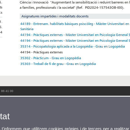
L.
Ciència i Innovació "Augmentant la sensibilització i reduint barreres en
ts
a famílies, professionals i la societat" (Ref. PID2024-157543OB-I00).
cs
Asignatures impartides i modalitats docents
1.
44189 - Entrenam. habilitats bàsiques psiscòleg - Màster Universitari en
5.
Sanitària
64
44194 - Pràctiques externes - Màster Universitari en Psicologia General 
44194 - Pràctiques externes - Màster Universitari en Psicologia General S
35314 - Psicopatologia aplicada a la Logopèdia - Grau en Logopèdia
44194 - Pràctiques externes
35302 - Pràcticum - Grau en Logopèdia
35303 - Treball de fi de grau - Grau en Logopèdia
3 86 41 00
tat
, t'informem que utilitzem cookies pròpies i de tercers per a realitzar