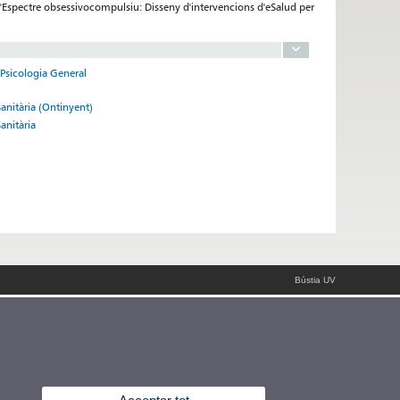
 l'Espectre obsessivocompulsiu: Disseny d'intervencions d'eSalud per
 Psicologia General
Sanitària (Ontinyent)
anitària
Bústia UV