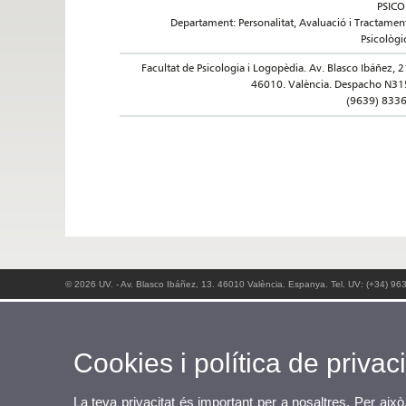
PSICO
Departament: Personalitat, Avaluació i Tractamen
Psicològi
Facultat de Psicologia i Logopèdia. Av. Blasco Ibáñez, 2
46010. València. Despacho N31
(9639) 833
© 2026 UV. - Av. Blasco Ibáñez, 13. 46010 València. Espanya. Tel. UV: (+34) 96
Cookies i política de privaci
La teva privacitat és important per a nosaltres. Per això