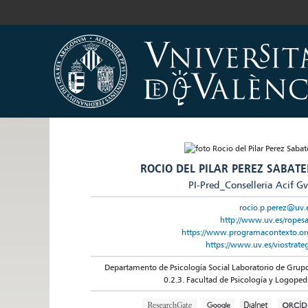
ROCIO DEL PILAR PEREZ SABATE
PI-Pred_Conselleria Acif G
rocio.p.perez@uv.
http://www.uv.es/ropes
https://www.programacontexto.or
https://www.uv.es/viostrate
Departamento de Psicología Social Laboratorio de Grup
0.2.3. Facultad de Psicología y Logoped