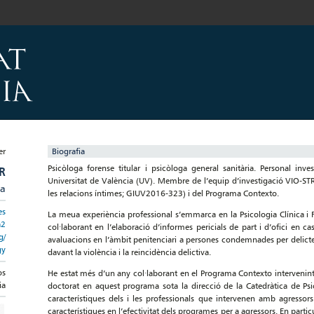
Biografia
Psicòloga forense titular i psicòloga general sanitària. Personal in
R
Universitat de València (UV). Membre de l’equip d’investigació VIO-STR
va
les relacions íntimes; GIUV2016-323) i del Programa Contexto.
es
La meua experiència professional s’emmarca en la Psicologia Clínica i F
a2
col·laborant en l’elaboració d’informes pericials de part i d’ofici en ca
g/
avaluacions en l’àmbit penitenciari a persones condemnades per delictes 
gy
davant la violència i la reincidència delictiva.
os
He estat més d’un any col·laborant en el Programa Contexto intervenint 
ia
doctorat en aquest programa sota la direcció de la Catedràtica de Psic
característiques dels i les professionals que intervenen amb agresso
característiques en l’efectivitat dels programes per a agressors. En particu