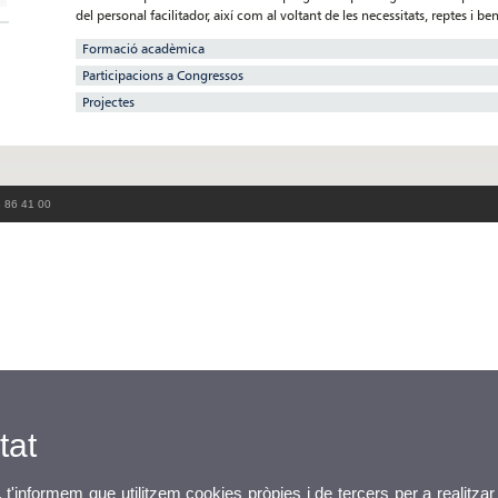
del personal facilitador, així com al voltant de les necessitats, reptes i 
Formació acadèmica
Participacions a Congressos
Projectes
3 86 41 00
tat
, t'informem que utilitzem cookies pròpies i de tercers per a realitzar