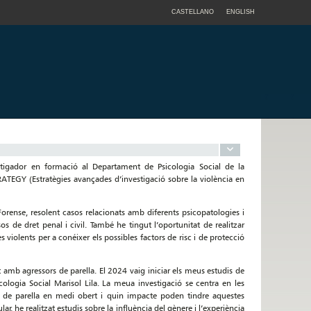
CASTELLANO
ENGLISH
vestigador en formació al Departament de Psicologia Social de la
ATEGY (Estratègies avançades d’investigació sobre la violència en
orense, resolent casos relacionats amb diferents psicopatologies i
sos de dret penal i civil. També he tingut l’oportunitat de realitzar
violents per a conéixer els possibles factors de risc i de protecció
amb agressors de parella. El 2024 vaig iniciar els meus estudis de
ologia Social Marisol Lila. La meua investigació se centra en les
rs de parella en medi obert i quin impacte poden tindre aquestes
lar, he realitzat estudis sobre la influència del gènere i l’experiència