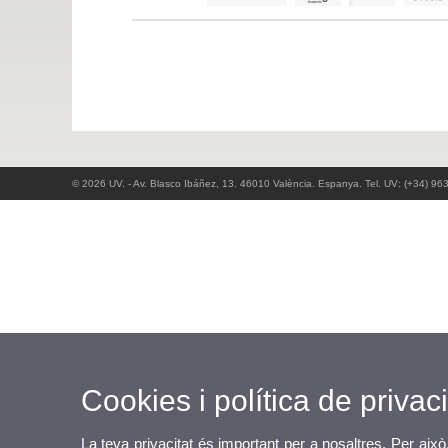
© 2026 UV. - Av. Blasco Ibáñez, 13. 46010 València. Espanya. Tel. UV: (+34) 96
Cookies i política de privaci
La teva privacitat és important per a nosaltres. Per això