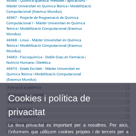
46966 - Química quàntica: mètodes i aplicacions -
Màster Universitari en Química Teòrica i Modelització
Computacional (Erasmus Mundus)
46967 - Projecte de Programació de Química
Computacional I - Màster Universitari en Química
Teòrica i Modelització Computacional (Erasmus
Mundus)
46968 - Linux - Màster Universitari en Química
Teòrica i Modelització Computacional (Erasmus
Mundus)
34063 - Fisicoquímica - Doble Grau en Farmàcia i
Nutrició Humana i Dietètica
46974 - Estats Excitats - Màster Universitari en
Química Teòrica i Modelització Computacional
(Erasmus Mundus)
Formació acadèmica
Publicacions en revistes
Cookies i política de
Altres Activitats
privacitat
Altres Publicacions
Activitats anteriors
Altres Mèrits o aclariments
La teva privacitat és important per a nosaltres. Per això,
Estades a Centres de Recerca
t'informem que utilitzem cookies pròpies i de tercers per a