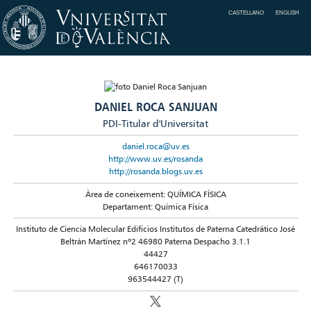
CASTELLANO
ENGLISH
DANIEL ROCA SANJUAN
PDI-Titular d'Universitat
daniel.roca@uv.es
http://www.uv.es/rosanda
http://rosanda.blogs.uv.es
Àrea de coneixement: QUÍMICA FÍSICA
Departament: Química Física
Instituto de Ciencia Molecular Edificios Institutos de Paterna Catedrático José
Beltrán Martínez nº2 46980 Paterna Despacho 3.1.1
44427
646170033
963544427 (T)