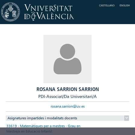
CASTELLANO
ENGLISH
ROSANA SARRION SARRION
PDI-Associat/Da Universitari/A
rosana.sarrion@uv.es
Asignatures impartides i modalitats docents
33619 - Matemàtiques per a mestres - Grau en
Mestre/a en Educació Infantil