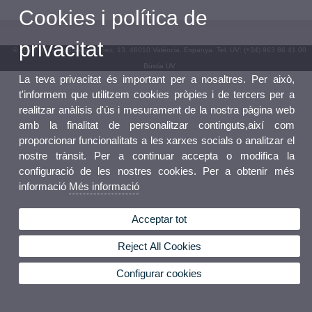
Cookies i política de
privacitat
© 2026 UV. - Av. Blasco Ibáñez, 13. 46010 València. Espanya. Tel. UV: (+34) 963 86 41 00
Bústia UV
La teva privacitat és important per a nosaltres. Per això,
t'informem que utilitzem cookies pròpies i de tercers per a
realitzar anàlisis d'ús i mesurament de la nostra pàgina web
amb la finalitat de personalitzar continguts,així com
proporcionar funcionalitats a les xarxes socials o analitzar el
nostre trànsit. Per a continuar accepta o modifica la
configuració de les nostres cookies. Per a obtenir més
informació
Més informació
Acceptar tot
Reject All Cookies
Configurar cookies