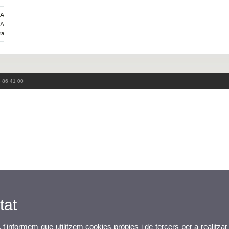
LA
RA
ra
3 86 41 00
tat
, t'informem que utilitzem cookies pròpies i de tercers per a realitzar