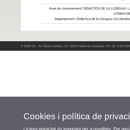
Àrea de coneixement: DIDÀCTICA DE LA LLENGUA I 
LITERATU
Departament: Didàctica de la Llengua i la Literatu
© 2026 UV. - Av. Blasco Ibáñez, 13. 46010 València. Espanya. Tel. UV: (+34) 96
Cookies i política de privaci
La teva privacitat és important per a nosaltres. Per això