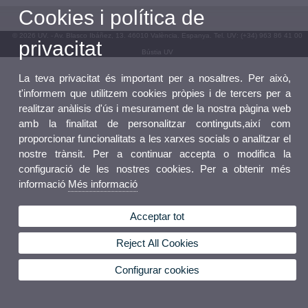
Cookies i política de
© 2026 UV. - Av. Blasco Ibáñez, 13. 46010 València. Espanya. Tel. UV: (+34) 963 86 41 00
privacitat
Bústia UV
La teva privacitat és important per a nosaltres. Per això,
t'informem que utilitzem cookies pròpies i de tercers per a
realitzar anàlisis d'ús i mesurament de la nostra pàgina web
amb la finalitat de personalitzar continguts,així com
proporcionar funcionalitats a les xarxes socials o analitzar el
nostre trànsit. Per a continuar accepta o modifica la
configuració de les nostres cookies. Per a obtenir més
informació
Més informació
Acceptar tot
Reject All Cookies
Configurar cookies