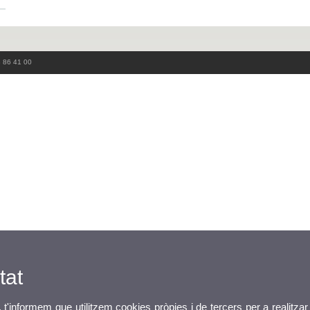
3 86 41 00
tat
, t'informem que utilitzem cookies pròpies i de tercers per a realitzar