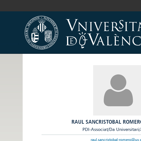
RAUL SANCRISTOBAL ROMER
PDI-Associat/Da Universitari
raul.sancristobal-romero@uv.