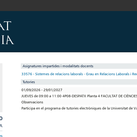
Asignatures impartides i modalitats docents
33576 - Sistemes de relacions laborals - Grau en Relacions Laborals i 
Tutories
01/09/2026 - 29/01/2027
JUEVES de 09:00 a 11:00 4P08-DESPATX Planta 4 FACULTAT DE CIÈNCIE
Observacions
Participa en el programa de tutories electròniques de la Universitat de V
O
/A
es