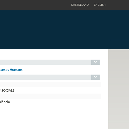
CASTELLANO
ENGLISH
Recursos Humans
S SOCIALS
alència