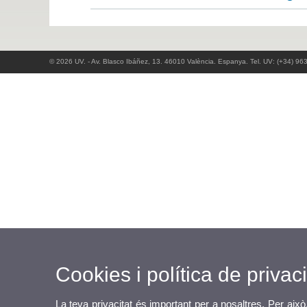
© 2026 UV. - Av. Blasco Ibáñez, 13. 46010 València. Espanya. Tel. UV: (+34) 96
Cookies i política de privaci
La teva privacitat és important per a nosaltres. Per això